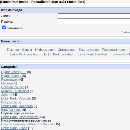
[
Linkin Park Inside - Российский фан-сайт Linkin Park
]
Форма входа
Логин:
Пароль:
запомнить
Забыл
Меню сайта
Главная
Форум
Информация
Интересное
Тексты песен
Переводы песен
Linkin Park Live Aud...
Linkin Park Live Aud...
Linkin Park Live Aud...
Linkin Park 
Categories
Hybrid Theory EP
[0]
Hybrid Theory
[0]
Reanimation
[0]
Meteora
[0]
Collision Course
[0]
Minutes To Midnight
[0]
Julien-K
[4]
Linkin Park | Acoustic
[3]
Grey Daze
[2]
Linkin Park | Acapellas
[5]
Early Versions
[9]
Первые версии песен
Linkin Park | Instrumentals
[64]
Инструментальные версии песен
Chester Bennington/Dead By Sunrise
[15]
Linkin Park | Piano
[18]