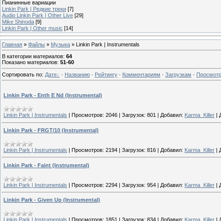
Пианинные вариации
Linkin Park | Редкие треки
[7]
Audio Linkin Park | Other Live
[29]
Mike Shinoda
[9]
Linkin Park | Other music
[14]
Главная
»
Файлы
»
Музыка
» Linkin Park | Instrumentals
В категории материалов
:
64
Показано материалов
:
51-60
Сортировать по
:
Дате
·
Названию
·
Рейтингу
·
Комментариям
·
Загрузкам
·
Просмот
Linkin Park - Enth E Nd (Instrumental)
Linkin Park | Instrumentals
|
Просмотров:
2046
|
Загрузок:
801
|
Добавил:
Karma_Killer
|
Linkin Park - FRGT/10 (Instrumental)
Linkin Park | Instrumentals
|
Просмотров:
2194
|
Загрузок:
816
|
Добавил:
Karma_Killer
|
Linkin Park - Faint (Instrumental)
Linkin Park | Instrumentals
|
Просмотров:
2294
|
Загрузок:
954
|
Добавил:
Karma_Killer
|
Linkin Park - Given Up (Instrumental)
Linkin Park | Instrumentals
|
Просмотров:
1851
|
Загрузок:
834
|
Добавил:
Karma_Killer
|