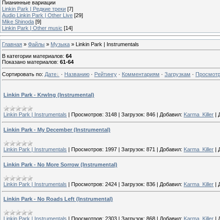
Пианинные вариации
Linkin Park | Редкие треки
[7]
Audio Linkin Park | Other Live
[29]
Mike Shinoda
[9]
Linkin Park | Other music
[14]
Главная
»
Файлы
»
Музыка
» Linkin Park | Instrumentals
В категории материалов
:
64
Показано материалов
:
61-64
Сортировать по
:
Дате
·
Названию
·
Рейтингу
·
Комментариям
·
Загрузкам
·
Просмот
Linkin Park - Krwlng (Instrumental)
Linkin Park | Instrumentals
|
Просмотров:
3148
|
Загрузок:
846
|
Добавил:
Karma_Killer
|
Linkin Park - My December (Instrumental)
Linkin Park | Instrumentals
|
Просмотров:
1997
|
Загрузок:
871
|
Добавил:
Karma_Killer
|
Linkin Park - No More Sorrow (Instrumental)
Linkin Park | Instrumentals
|
Просмотров:
2424
|
Загрузок:
836
|
Добавил:
Karma_Killer
|
Linkin Park - No Roads Left (Instrumental)
Linkin Park | Instrumentals
|
Просмотров:
2303
|
Загрузок:
868
|
Добавил:
Karma_Killer
|