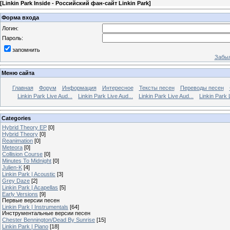
[
Linkin Park Inside - Российский фан-сайт Linkin Park
]
Форма входа
Логин:
Пароль:
запомнить
Забыл
Меню сайта
Главная
Форум
Информация
Интересное
Тексты песен
Переводы песен
Linkin Park Live Aud...
Linkin Park Live Aud...
Linkin Park Live Aud...
Linkin Park 
Categories
Hybrid Theory EP
[0]
Hybrid Theory
[0]
Reanimation
[0]
Meteora
[0]
Collision Course
[0]
Minutes To Midnight
[0]
Julien-K
[4]
Linkin Park | Acoustic
[3]
Grey Daze
[2]
Linkin Park | Acapellas
[5]
Early Versions
[9]
Первые версии песен
Linkin Park | Instrumentals
[64]
Инструментальные версии песен
Chester Bennington/Dead By Sunrise
[15]
Linkin Park | Piano
[18]