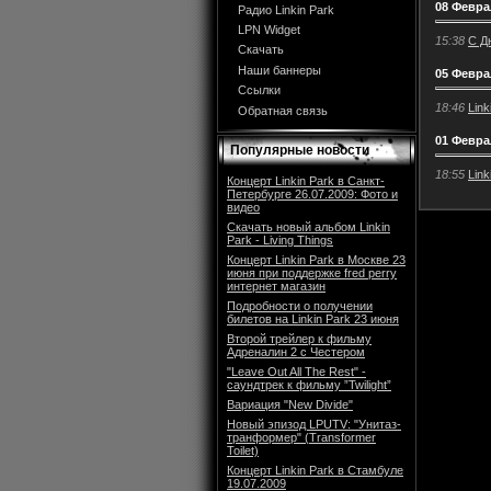
08 Февра
Радио Linkin Park
LPN Widget
15:38
C Д
Скачать
Наши баннеры
05 Февра
Ссылки
18:46
Lin
Обратная связь
01 Февра
Популярные новости
18:55
Link
Концерт Linkin Park в Санкт-
Петербурге 26.07.2009: Фото и
видео
Скачать новый альбом Linkin
Park - Living Things
Концерт Linkin Park в Москве 23
июня при поддержке fred perry
интернет магазин
Подробности о получении
билетов на Linkin Park 23 июня
Второй трейлер к фильму
Адреналин 2 с Честером
"Leave Out All The Rest" -
саундтрек к фильму ”Twilight”
Вариация "New Divide"
Новый эпизод LPUTV: "Унитаз-
транформер" (Transformer
Toilet)
Концерт Linkin Park в Стамбуле
19.07.2009