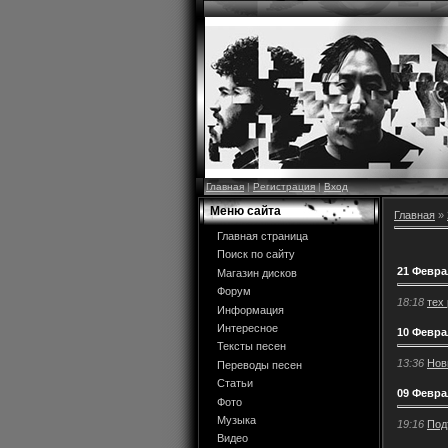
Главная
|
Регистрация
|
Вход
Меню сайта
Главная
»
Главная страница
Поиск по сайту
21 Февра
Магазин дисков
Форум
18:18
тех
Информация
Интересное
10 Февра
Тексты песен
13:36
Нов
Переводы песен
Статьи
09 Февра
Фото
Музыка
19:16
Под
Видео