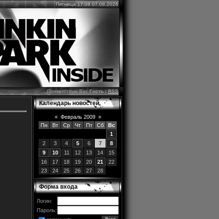
Пятница 17:08 07.08.2026
Приветствую Вас
Гость
|
RSS
Календарь новостей
«
Февраль 2009
»
Пн
Вт
Ср
Чт
Пт
Сб
Вс
1
2
3
4
5
6
7
8
9
10
11
12
13
14
15
16
17
18
19
20
21
22
23
24
25
26
27
28
Форма входа
Логин:
Пароль: