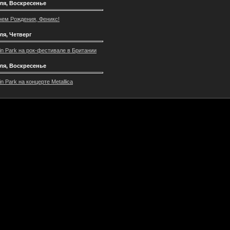
ля, Воскресенье
нем Рождения, Феникс!
ля, Четверг
kin Park на рок-фестивале в Британии
ля, Воскресенье
in Park на концерте Metallica