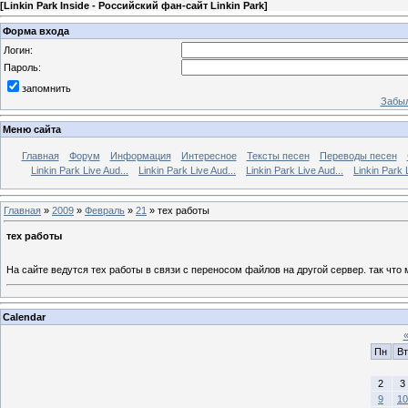
[
Linkin Park Inside - Российский фан-сайт Linkin Park
]
Форма входа
Логин:
Пароль:
запомнить
Забыл
Меню сайта
Главная
Форум
Информация
Интересное
Тексты песен
Переводы песен
Linkin Park Live Aud...
Linkin Park Live Aud...
Linkin Park Live Aud...
Linkin Park 
Главная
»
2009
»
Февраль
»
21
» тех работы
тех работы
На сайте ведутся тех работы в связи с переносом файлов на другой сервер. так что
Calendar
Пн
Вт
2
3
9
10