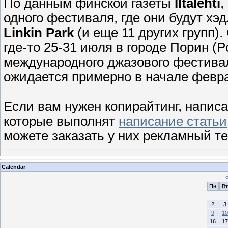
По данным финской газеты
Iltalehti
,
одного фестиваля, где они будут х
Linkin Park
(и еще 11 других групп).
где-то 25-31 июля
в городе Порин (
P
международного джазового фестивал
ожидается примерно в начале февр
Если вам нужен копирайтинг, написан
которые выполнят
написание статьи
можете заказать у них рекламный те
Calendar
Пн
Вт
2
3
9
10
16
17