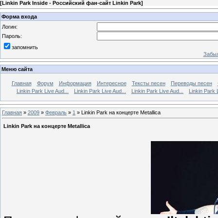
[
Linkin Park Inside - Российский фан-сайт Linkin Park
]
Форма входа
Логин:
Пароль:
запомнить
Забыл
Меню сайта
Главная
Форум
Информация
Интересное
Тексты песен
Переводы песен
Linkin Park Live Aud...
Linkin Park Live Aud...
Linkin Park Live Aud...
Linkin Park 
Главная
»
2009
»
Февраль
»
1
» Linkin Park на концерте Metallica
Linkin Park на концерте Metallica