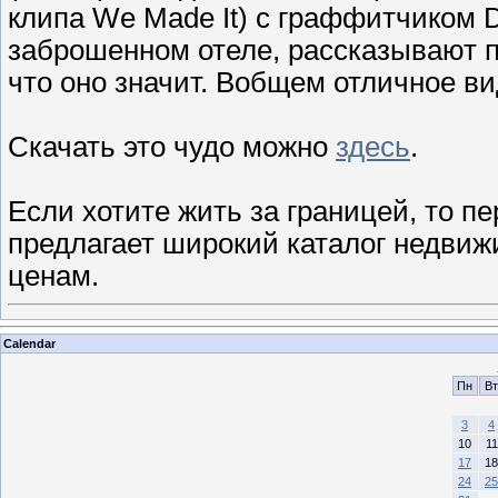
клипа We Made It) с граффитчиком D
заброшенном отеле, рассказывают 
что оно значит. Вобщем отличное ви
Скачать это чудо можно
здесь
.
Если хотите жить за границей, то п
предлагает широкий каталог недви
ценам.
Calendar
Пн
Вт
3
4
10
11
17
18
24
25