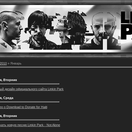
2010
»
Январь
я, Вторник
ый дизайн официального сайта Linkin Park
я, Среда
о o Download to Donate for Haiti
я, Вторник
ать новую песню Linkin Park - Not Alone