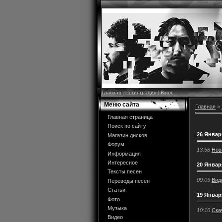
Главная
|
Регистрация
|
Вход
Меню сайта
Главная
»
Главная страница
Поиск по сайту
26 Январ
Магазин дисков
Форум
13:58
Нов
Информация
Интересное
20 Январ
Тексты песен
09:05
Виде
Переводы песен
Статьи
19 Январ
Фото
Музыка
10:16
Скач
Видео