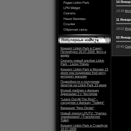
14 Январ
Радио Linkin Park
LPN Widget
13:34
Фото
Скачать
Наши баннеры
11 Январ
Ссылки
18:02
Игра
Обратная связь
03 Январ
Популярные новости
20:40
Ска
Концерт Linkin Park в Санкт-
Петербурге 26.07.2009: Фото и
видео
Скачать новый альбом Linkin
Park - Living Things
Концерт Linkin Park в Москве 23
июня при поддержке fred perry
интернет магазин
Подробности о получении
билетов на Linkin Park 23 июня
Второй трейлер к фильму
Адреналин 2 с Честером
"Leave Out All The Rest" -
саундтрек к фильму ”Twilight”
Вариация "New Divide"
Новый эпизод LPUTV: "Унитаз-
транформер" (Transformer
Toilet)
Концерт Linkin Park в Стамбуле
19.07.2009