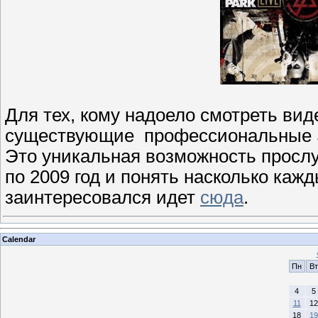
Для тех, кому надоело смотреть вид
существующие профессиональные SB
Это уникальная возможность прослуш
по 2009 год и понять насколько кажд
заинтересовался идет
сюда
.
Calendar
Пн
Вт
4
5
11
12
18
19