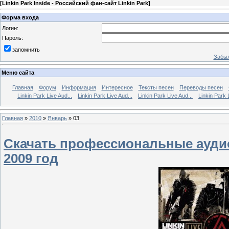
[
Linkin Park Inside - Российский фан-сайт Linkin Park
]
Форма входа
Логин:
Пароль:
запомнить
Забыл
Меню сайта
Главная
Форум
Информация
Интересное
Тексты песен
Переводы песен
Linkin Park Live Aud...
Linkin Park Live Aud...
Linkin Park Live Aud...
Linkin Park 
Главная
»
2010
»
Январь
»
03
Скачать профессиональные аудиоз
2009 год