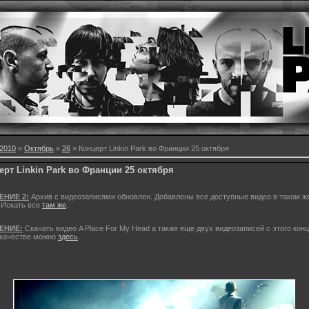
2010
»
Октябрь
»
26
» Концерт Linkin Park во Франции 25 октября
ерт Linkin Park во Франции 25 октября
НИЕ 2:
Архив с видеозаписями обновлен. Добавлены все доступные видео в таком ж
 Искать все
там же
.
ЕНИЕ:
Скачать видео A Place For My Head а также еще двух видеозаписей с этого конц
качестве можно
здесь
.