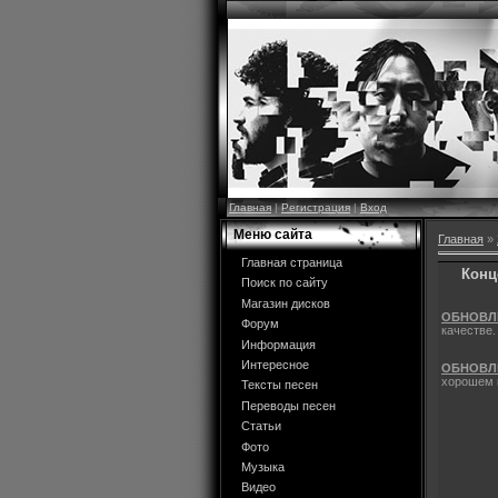
Главная
|
Регистрация
|
Вход
Меню сайта
Главная
»
Главная страница
Конц
Поиск по сайту
Магазин дисков
ОБНОВЛЕ
Форум
качестве.
Информация
Интересное
ОБНОВЛ
хорошем 
Тексты песен
Переводы песен
Статьи
Фото
Музыка
Видео