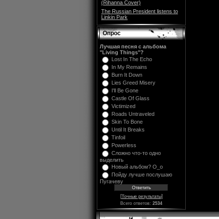
(Rihanna Cover)
The Russian President listens to
Linkin Park
Опрос
Лучшая песня с альбома
"Living Things"?
Lost In The Echo
In My Remains
Burn It Down
Lies Greed Misery
I'll Be Gone
Castle Of Glass
Victimized
Roads Untraveled
Skin To Bone
Until It Breaks
Tinfoil
Powerless
Сложно что-то одно
выделить
Новый альбом? O_o
Пойду лучше послушаю
Пугачеву
[
]
Точные результаты
Всего ответов:
2534