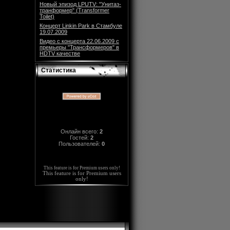
Новый эпизод LPUTV: "Унитаз-
транформер" (Transformer
Toilet)
Концерт Linkin Park в Стамбуле
19.07.2009
Видео с концерта 22.06.2009 с
премьеры "Трансформеров" в
HDTV качестве
Статистика
Онлайн всего:
2
Гостей:
2
Пользователей:
0
This feature is for Premium users only!
This feature is for Premium users
only!