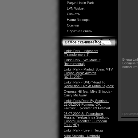
Радио Linkin Park
LPN Widget
Скачать
Наши баннеры
Ссылки
Обратная связь
Самое скачиваемое
Linkin Park - Iridescent
(Transformers 3)
Вчера Lin
Linkin Park - We Made It
Вобщем-то
(Instrumental)
исполнить
Linkin Park - Madrid, Spain, MTV
Europe Music Awards
(07.11.2010)
Linkin Park - DVD "Road To
Revolution: Live At Milton Keynes"
Cypress Hill feat. Mike Shinoda -
Carry Me Away
Linkin Park/Dead By Sunrise -
22.08.2009 Pomona, CA,
Fairplex, Epicenter '09 Festival
26.07.2009 St. Petersburg,
Просмотров
Russia, Telebashnya Stadium,
Tuborg Greenfest, European
Tour (HD)
Linkin Park - Live In Texas
Mike Sninoda - Umbrella