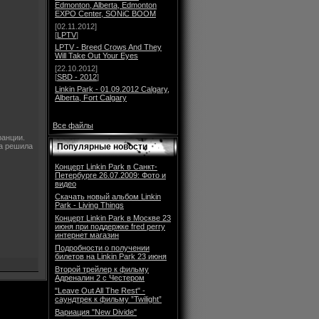
Edmonton, Alberta, Edmonton
EXPO Center, SONiC BOOM
[02.11.2012]
[
LPTV
]
LPTV - Breed Crows And They
Will Take Out Your Eyes
[22.10.2012]
[
SBD - 2012
]
Linkin Park - 01.09.2012 Calgary,
Alberta, Fort Calgary
Все файлы
ранции.
па решила
Популярные новости
Концерт Linkin Park в Санкт-
Петербурге 26.07.2009: Фото и
видео
Скачать новый альбом Linkin
Park - Living Things
Концерт Linkin Park в Москве 23
июня при поддержке fred perry
интернет магазин
Подробности о получении
билетов на Linkin Park 23 июня
Второй трейлер к фильму
Адреналин 2 с Честером
"Leave Out All The Rest" -
саундтрек к фильму ”Twilight”
Вариация "New Divide"