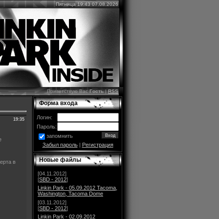
Пятница 19:43 07.08.2026
Приветствую Вас
Гость
|
RSS
Форма входа
Логин:
19:35
Пароль:
запомнить
е
Забыл пароль
|
Регистрация
Новые файлы
ерта в
[04.11.2012]
[
SBD - 2012
]
Linkin Park - 05.09.2012 Tacoma,
Washington, Tacoma Dome
[03.11.2012]
[
SBD - 2012
]
Linkin Park - 02.09.2012