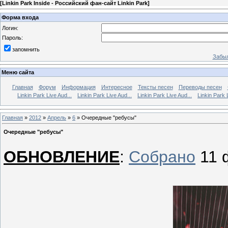
[
Linkin Park Inside - Российский фан-сайт Linkin Park
]
Форма входа
Логин:
Пароль:
запомнить
Забыл
Меню сайта
Главная
Форум
Информация
Интересное
Тексты песен
Переводы песен
Linkin Park Live Aud...
Linkin Park Live Aud...
Linkin Park Live Aud...
Linkin Park 
Главная
»
2012
»
Апрель
»
6
» Очередные "ребусы"
Очередные "ребусы"
ОБНОВЛЕНИЕ
:
Собрано
11 