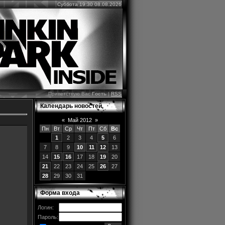
Суббота 19:30 08.08.2026
Приветствую Вас
Гость
|
RSS
Календарь новостей
«
Май 2012
»
Пн
Вт
Ср
Чт
Пт
Сб
Вс
1
2
3
4
5
6
7
8
9
10
11
12
13
14
15
16
17
18
19
20
21
22
23
24
25
26
27
28
29
30
31
Форма входа
Логин:
Пароль: