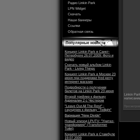
Радио Linkin Park
LPN Widget
Скачать
Наши баннеры
Ссылки
Обратная связь
Популярные новости
Концерт Linkin Park в Санкт-
Петербурге 26.07.2009: Фото и
видео
Скачать новый альбом Linkin
Park - Living Things
Концерт Linkin Park в Москве 23
июня при поддержке fred perry
интернет магазин
Подробности о получении
билетов на Linkin Park 23 июня
Linkin Pa
Второй трейлер к фильму
написании
Адреналин 2 с Честером
"Leave Out All The Rest" -
Просмотров:
саундтрек к фильму ”Twilight”
Вариация "New Divide"
Новый эпизод LPUTV: "Унитаз-
транформер" (Transformer
Toilet)
Концерт Linkin Park в Стамбуле
19.07.2009