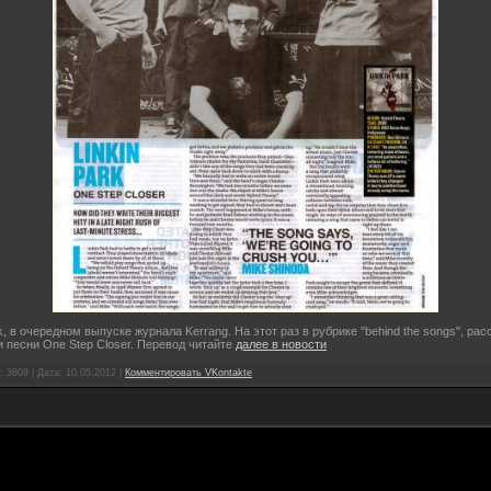
rk, в очередном выпуске журнала Kerrang. На этот раз в рубрике "behind the songs", рас
 песни One Step Closer. Перевод читайте
далее в новости
 3609 | Дата:
10.05.2012
|
Комментировать VKontakte