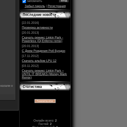
запомнить
Забыл пароль
|
Регистрация
Последние новости
[22.01.2016]
Проверка активности
[20.01.2013]
Скачать ремикс Linkin Park -
Powerless (Dj Enferno remix)
[20.01.2013]
С Днем Рождения Роб Бурдон
[17.11.2012]
Скачать альбом LPU 12
[03.11.2012]
Скачать ремикс Linkin Park –
UNTIL IT BREAKS (Money Mark
Remix)
сказали о
Статистика
Онлайн всего:
2
Гостей:
2