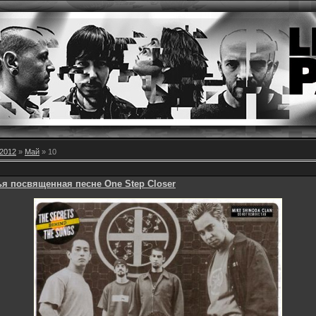
2012
»
Май
»
10
ья посвященная песне One Step Closer