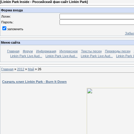
[
Linkin Park Inside - Российский фан-сайт Linkin Park
]
Форма входа
Логин:
Пароль:
запомнить
Забыл
Меню сайта
Главная
Форум
Информация
Интересное
Тексты песен
Переводы песен
Linkin Park Live Aud...
Linkin Park Live Aud...
Linkin Park Live Aud...
Linkin Park 
Главная
»
2012
»
Май
»
26
Скачать клип Linkin Park - Burn It Down