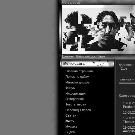
Фотоальбом
Главная
|
Регистрация
|
Вход
Меню сайта
Добавить:
|
Еще
Главная страница
Поиск по сайту
Главная
»
Магазин дисков
Форум
Информация
Категори
Интересное
10.08.20
Тексты песен
Product
Переводы песен
12.08.2
Статьи
15.08.2
Фото
Theater
Музыка
19.08.20
Amphith
Видео