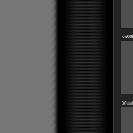
owOS
Wjoud