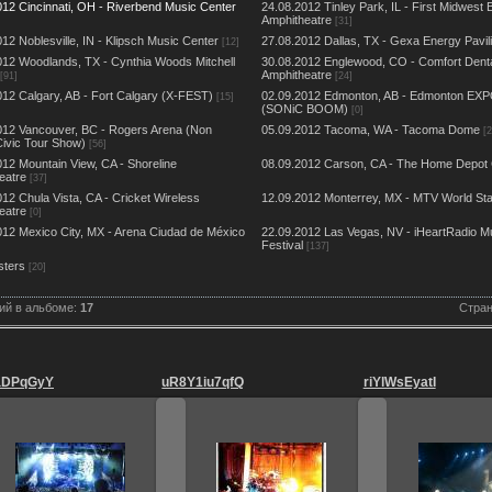
012 Cincinnati, OH - Riverbend Music Center
24.08.2012 Tinley Park, IL - First Midwest
Amphitheatre
[31]
12 Noblesville, IN - Klipsch Music Center
27.08.2012 Dallas, TX - Gexa Energy Pavil
[12]
012 Woodlands, TX - Cynthia Woods Mitchell
30.08.2012 Englewood, CO - Comfort Dent
Amphitheatre
[91]
[24]
012 Calgary, AB - Fort Calgary (X-FEST)
02.09.2012 Edmonton, AB - Edmonton EXP
[15]
(SONiC BOOM)
[0]
012 Vancouver, BC - Rogers Arena (Non
05.09.2012 Tacoma, WA - Tacoma Dome
[2
ivic Tour Show)
[56]
012 Mountain View, CA - Shoreline
08.09.2012 Carson, CA - The Home Depot 
eatre
[37]
12 Chula Vista, CA - Cricket Wireless
12.09.2012 Monterrey, MX - MTV World St
eatre
[0]
012 Mexico City, MX - Arena Ciudad de México
22.09.2012 Las Vegas, NV - iHeartRadio M
Festival
[137]
sters
[20]
ий в альбоме:
17
Стра
aDPqGyY
uR8Y1iu7qfQ
riYlWsEyatI
30.08.2012
30.08.2012
30.08.2