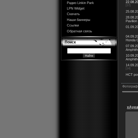
22.08.2
Радио Linkin Park
[17]
LPN Widget
25.08.20
Скачать
28.08.2
Наши баннеры
Pavilion
Ссылки
01.09.2
Обратная связь
04.09.2
Honda C
Поиск
07.09.2
Amphith
10.09.20
Amphith
14.09.2
[14]
HCT po
Фотограф
xAye