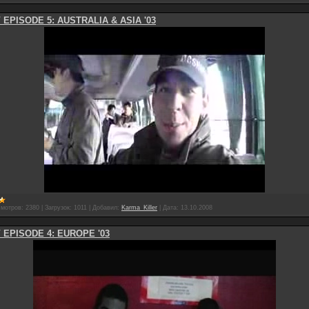
 EPISODE 5: AUSTRALIA & ASIA '03
мотров:
2380
|
Загрузок:
1011
|
Добавил:
Karma_Killer
|
Дата:
13.10.2008
 EPISODE 4: EUROPE '03