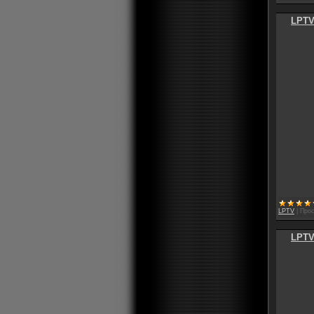
LPTV
LPTV
|
Прос
LPTV