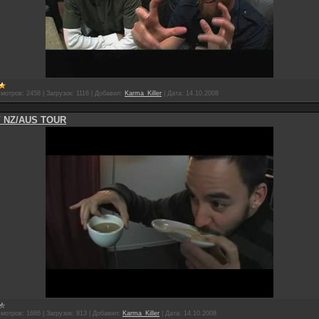
мотров:
2458
|
Загрузок:
1116
|
Добавил:
Karma_Killer
|
Дата:
14.10.2008
 NZ/AUS TOUR
мотров:
1686
|
Загрузок:
813
|
Добавил:
Karma_Killer
|
Дата:
14.10.2008