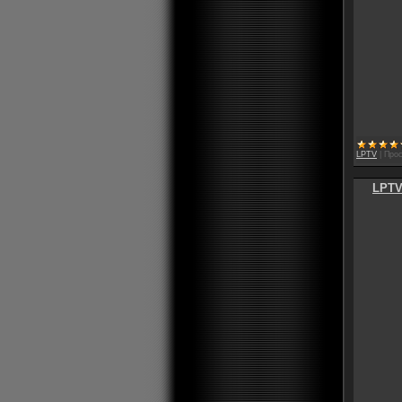
LPTV
|
Прос
LPTV