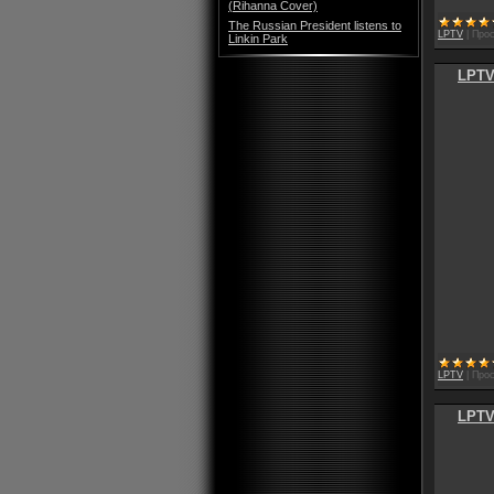
(Rihanna Cover)
The Russian President listens to
LPTV
|
Прос
Linkin Park
LPTV
LPTV
|
Прос
LPTV