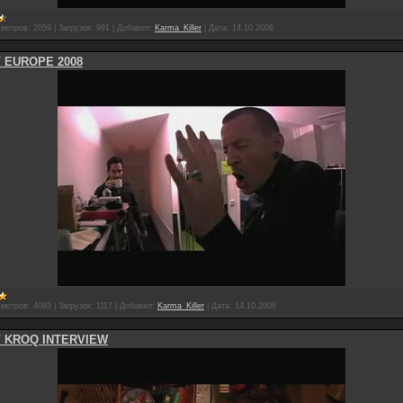
мотров:
2059
|
Загрузок:
991
|
Добавил:
Karma_Killer
|
Дата:
14.10.2008
 EUROPE 2008
мотров:
4093
|
Загрузок:
1117
|
Добавил:
Karma_Killer
|
Дата:
14.10.2008
 KROQ INTERVIEW