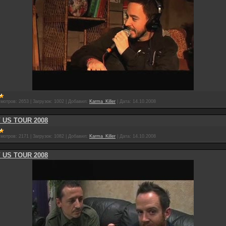
мотров:
2653
|
Загрузок:
1002
|
Добавил:
Karma_Killer
|
Дата:
14.10.2008
 US TOUR 2008
мотров:
2171
|
Загрузок:
1082
|
Добавил:
Karma_Killer
|
Дата:
14.10.2008
 US TOUR 2008