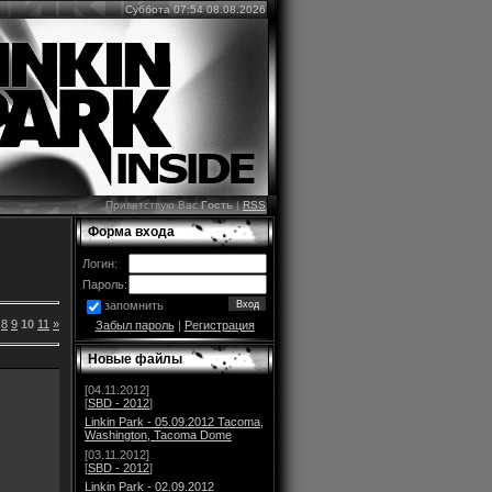
Суббота 07:54 08.08.2026
Приветствую Вас
Гость
|
RSS
Форма входа
Логин:
Пароль:
запомнить
8
9
10
11
»
Забыл пароль
|
Регистрация
Новые файлы
[04.11.2012]
[
SBD - 2012
]
Linkin Park - 05.09.2012 Tacoma,
Washington, Tacoma Dome
[03.11.2012]
[
SBD - 2012
]
Linkin Park - 02.09.2012