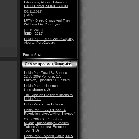
Edmonton, Alberta, Edmonton
EXPO Center, SONiC BOOM
[02.11.2012]
[
LPTV
]
LPTV - Breed Crows And They
Will Take Out Your Eyes
[22.10.2012]
[
SBD - 2012
]
Linkin Park - 01.09.2012 Calgary,
Alberta, Fort Calgary
Все файлы
Самое просматриваемое
Linkin Park/Dead By Sunrise -
22.08.2009 Pomona, CA,
Fairplex, Epicenter '09 Festival
Linkin Park - Iridescent
(Transformers 3)
The Russian President listens to
Linkin Park
Linkin Park - Live In Texas
Linkin Park - DVD "Road To
Revolution: Live At Milton Keynes"
26.07.2009 St. Petersburg,
Russia, Telebashnya Stadium,
Tuborg Greenfest, European
Tour (HD)
Linkin Park - Madrid, Spain, MTV