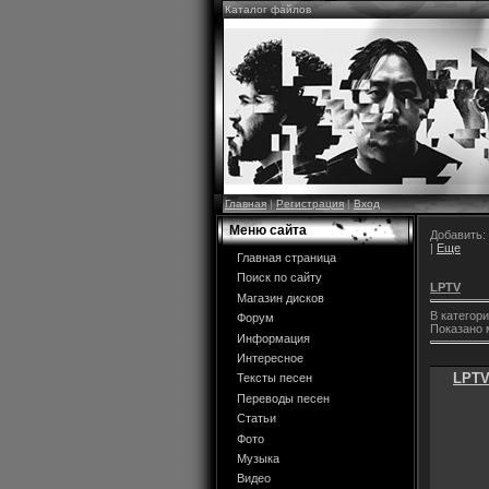
Каталог файлов
Главная
|
Регистрация
|
Вход
Меню сайта
Добавить:
|
Еще
Главная страница
Поиск по сайту
LPTV
Магазин дисков
В категор
Форум
Показано 
Информация
Интересное
LPTV
Тексты песен
Переводы песен
Статьи
Фото
Музыка
Видео