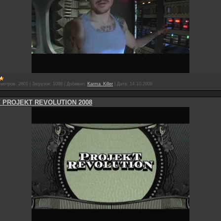
мотров:
2601
|
Загрузок:
1098
|
Добавил:
Karma_Killer
|
Дата:
14.10.2008
 PROJEKT REVOLUTION 2008