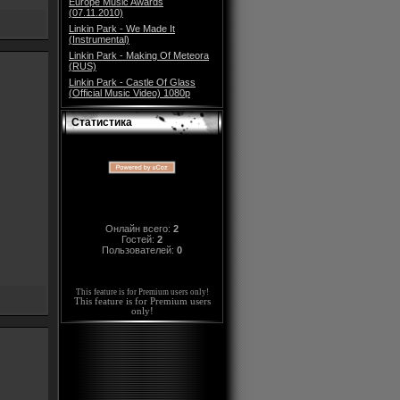
Europe Music Awards
(07.11.2010)
Linkin Park - We Made It
(Instrumental)
Linkin Park - Making Of Meteora
(RUS)
Linkin Park - Castle Of Glass
(Official Music Video) 1080p
Статистика
Онлайн всего:
2
Гостей:
2
Пользователей:
0
This feature is for Premium users only!
This feature is for Premium users
only!