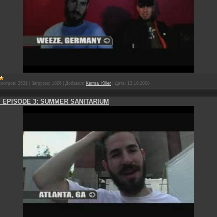
мотров:
2531
|
Загрузок:
1026
|
Добавил:
Karma_Killer
|
Дата:
13.10.2008
 EPISODE 3: SUMMER SANITARIUM