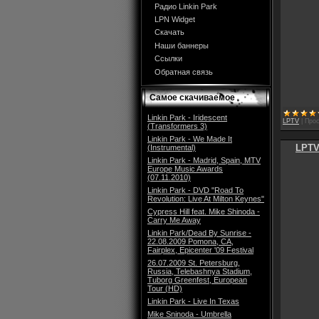
Радио Linkin Park
LPN Widget
Скачать
Наши баннеры
Ссылки
Обратная связь
Самое скачиваемое
Linkin Park - Iridescent
LPTV
|
Прос
(Transformers 3)
Linkin Park - We Made It
LPTV
(Instrumental)
Linkin Park - Madrid, Spain, MTV
Europe Music Awards
(07.11.2010)
Linkin Park - DVD "Road To
Revolution: Live At Milton Keynes"
Cypress Hill feat. Mike Shinoda -
Carry Me Away
Linkin Park/Dead By Sunrise -
22.08.2009 Pomona, CA,
Fairplex, Epicenter '09 Festival
26.07.2009 St. Petersburg,
Russia, Telebashnya Stadium,
Tuborg Greenfest, European
Tour (HD)
Linkin Park - Live In Texas
Mike Sninoda - Umbrella