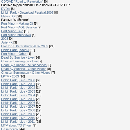
CD/DVD "Road to Revolution"
[0]
Разные видео связанные с новым CD/DVD LP
DVD's
[8]
Linkin Park - Download Festival 2007
[0]
Making Of
[28]
Разные "мэйкинги"
Fort Minor - Making Of
[5]
Fort Minor - AOL Session
[7]
Fort Minor - live
[10]
Fort Minor Interviews
[4]
2003
[0]
Julien-K
[3]
Live In St. Petersburg 26.07.2009
[21]
Linkin Park | Клипы
[61]
Fort Minor - Other
[1]
Dead By Sunrise - Live
[34]
Chester Bennington - Live
[7]
Dead By Sunrise - Music Videos
[6]
Dead By Sunrise - Other Videos
[8]
Chester Bennington - Other Videos
[7]
LPTV - 2003
[10]
Linkin Park | Live - 2000
[6]
Linkin Park | Live - 2001
[36]
Linkin Park | Live - 2002
[1]
Linkin Park | Live - 2003
[22]
Linkin Park | Live - 2004
[16]
Linkin Park | Live - 2005
[2]
Linkin Park | Live - 2006
[3]
Linkin Park | Live - 2007
[30]
Linkin Park | Live - 2008
[19]
Linkin Park | Live - 2009
[29]
Linkin Park | Live - 2010
[29]
Linkin Park | Live - 2011
[28]
MTV about "ATS" tour
[7]
На русском
[44]