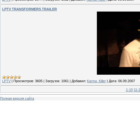
LPTV TRANSFORMERS TRAILER
LPTV
|
Просмотров:
3605
|
Загрузок:
1061
|
Добавил:
Karma_Killer
|
Дата:
06.09.2007
1-10
11-
Полная версия сайта