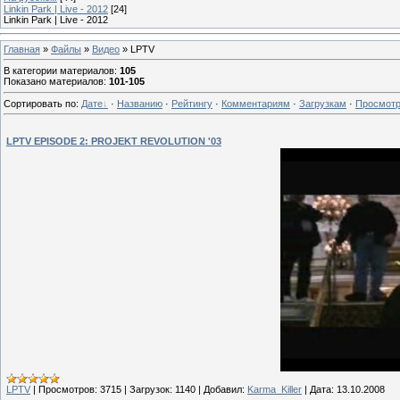
Linkin Park | Live - 2012
[24]
Linkin Park | Live - 2012
Главная
»
Файлы
»
Видео
» LPTV
В категории материалов
:
105
Показано материалов
:
101-105
Сортировать по
:
Дате
·
Названию
·
Рейтингу
·
Комментариям
·
Загрузкам
·
Просмот
LPTV EPISODE 2: PROJEKT REVOLUTION '03
LPTV
|
Просмотров:
3715
|
Загрузок:
1140
|
Добавил:
Karma_Killer
|
Дата:
13.10.2008