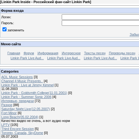
[
Linkin Park Inside - Российский фан-сайт Linkin Park
]
Форма входа
Логин:
Пароль:
запомнить
Забыл
Меню сайта
Главная
Форум
Информация
Интересное
Тексты песен
Переводы песен
Linkin Park Live Aud...
Linkin Park Live Aud...
Linkin Park Live Aud...
Linkin Park 
Categories
AOL Music Sessions
[3]
Channel 4 Music Presents..
[4]
Linkin Park - Live at Jimmy Kimmel
[1]
11.08.2003
Linkin Park - Goldsmith College(11.01.2001)
[0]
Linkin Park - Summer Sonic 2006
[4]
Интервью, передачи
[72]
Разное
[88]
Saturday Night Live(12.05.2007)
[2]
Fort Minor
[6]
Long Beach(05.02.2004)
[1]
Качество видео не очень, а вот аудио норм
LPTV
[105]
Third Encore Session
[5]
Toronto, Canada, SkyDome
[0]
05.07.2003