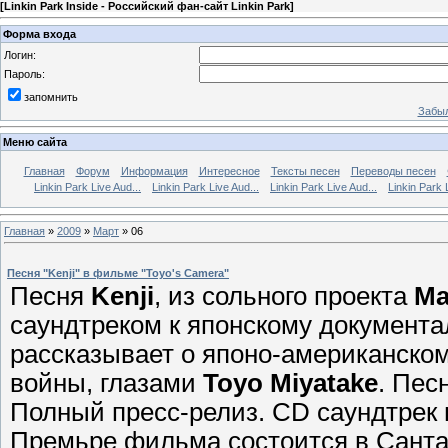
[
Linkin Park Inside - Российский фан-сайт Linkin Park
]
Форма входа
Логин:
Пароль:
запомнить
Забыл
Меню сайта
Главная
Форум
Информация
Интересное
Тексты песен
Переводы песен
Linkin Park Live Aud...
Linkin Park Live Aud...
Linkin Park Live Aud...
Linkin Park 
Главная
»
2009
»
Март
»
06
Песня "Kenji" в фильме "Toyo's Camera"
Песня
Kenji
, из сольного проекта
Ма
саундтреком к японскому документ
рассказывает о японо-американском
войны, глазами
Toyo Miyatake
. Пес
Полный пресс-релиз. CD саундтрек 
Премьре фильма состоится в Санта-