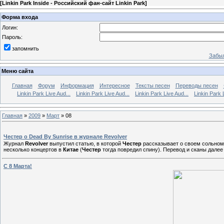
[
Linkin Park Inside - Российский фан-сайт Linkin Park
]
Форма входа
Логин:
Пароль:
запомнить
Забыл
Меню сайта
Главная
Форум
Информация
Интересное
Тексты песен
Переводы песен
Linkin Park Live Aud...
Linkin Park Live Aud...
Linkin Park Live Aud...
Linkin Park 
Главная
»
2009
»
Март
»
08
Честер о Dead By Sunrise в журнале Revolver
Журнал
Revolver
выпустил статью, в которой
Честер
рассказывает о своем сольном
несколько концертов в
Китае
(
Честер
тогда повредил спину). Перевод и сканы далее
C 8 Марта!