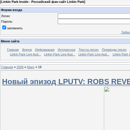
[
Linkin Park Inside - Российский фан-сайт Linkin Park
]
Форма входа
Логин:
Пароль:
запомнить
Забыл
Меню сайта
Главная
Форум
Информация
Интересное
Тексты песен
Переводы песен
Linkin Park Live Aud...
Linkin Park Live Aud...
Linkin Park Live Aud...
Linkin Park 
Главная
»
2009
»
Март
»
19
Новый эпизод LPUTV: ROBS REV