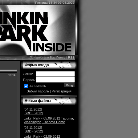
Пятница 18:34 07.08.2026
Приветствую Вас
Гость
|
RSS
Форма входа
Логин:
19:14
Пароль:
запомнить
Забыл пароль
|
Регистрация
Новые файлы
[04.11.2012]
[
SBD - 2012
]
Linkin Park - 05.09.2012 Tacoma,
Washington, Tacoma Dome
[03.11.2012]
[
SBD - 2012
]
Linkin Park - 02.09.2012