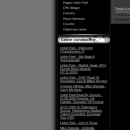
Радио Linkin Park
LPN Widget
Ранее в н
любитель
Скачать
Просмотров
Наши баннеры
Ссылки
Обратная связь
Самое скачиваемое
Linkin Park - Iridescent
(Transformers 3)
Linkin Park - We Made It
(Instrumental)
Linkin Park - Madrid, Spain, MTV
Europe Music Awards
(07.11.2010)
Linkin Park - DVD "Road To
Revolution: Live At Milton Keynes"
Cypress Hill feat. Mike Shinoda -
Carry Me Away
Linkin Park/Dead By Sunrise -
22.08.2009 Pomona, CA,
Fairplex, Epicenter '09 Festival
26.07.2009 St. Petersburg,
Russia, Telebashnya Stadium,
Tuborg Greenfest, European
Tour (HD)
Linkin Park - Live In Texas
Mike Sninoda - Umbrella