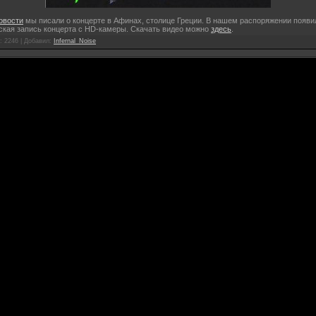
овости
мы писали о концерте в Афинах, столице Греции. В нашем распоряжении появи
ская запись концерта с HD-камеры. Скачать видео можно
здесь
.
: 2246 |
Добавил
:
Infernal_Noise