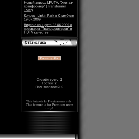
Новый эпизод LPUTV: "Унитаз-
транформер" (Transformer
Toilet)
Концерт Linkin Park в Стамбуле
19.07.2009
Видео с концерта 22.06.2009 с
премьеры "Трансформеров" в
HDTV качестве
Статистика
Онлайн всего:
2
Гостей:
2
Пользователей:
0
This feature is for Premium users only!
This feature is for Premium users
only!