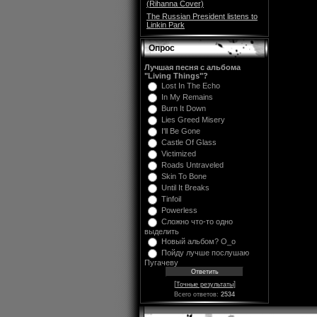
(Rihanna Cover)
The Russian President listens to
Linkin Park
Опрос
Лучшая песня с альбома
"Living Things"?
Lost In The Echo
In My Remains
Burn It Down
Lies Greed Misery
I'll Be Gone
Castle Of Glass
Victimized
Roads Untraveled
Skin To Bone
Until It Breaks
Tinfoil
Powerless
Сложно что-то одно
выделить
Новый альбом? O_o
Пойду лучше послушаю
Пугачеву
[
]
Точные результаты
Всего ответов:
2534