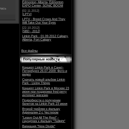
Edmonton, Alberta, Edmonton
EXPO Center, SONiC BOOM
лась
[02.11.2012]
[
LPTV
]
LPTV - Breed Crows And They
Will Take Out Your Eyes
[22.10.2012]
[
SBD - 2012
]
Linkin Park - 01.09.2012 Calgary,
Alberta, Fort Calgary
Все файлы
Популярные новости
Концерт Linkin Park в Санкт-
Петербурге 26.07.2009: Фото и
видео
Скачать новый альбом Linkin
Park - Living Things
Концерт Linkin Park в Москве 23
июня при поддержке fred perry
интернет магазин
Подробности о получении
билетов на Linkin Park 23 июня
Второй трейлер к фильму
Адреналин 2 с Честером
"Leave Out All The Rest" -
саундтрек к фильму ”Twilight”
Вариация "New Divide"