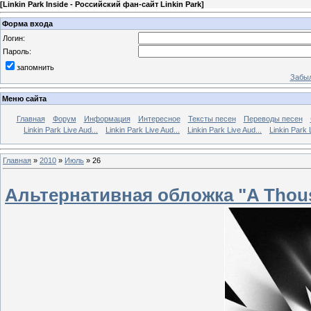
[
Linkin Park Inside - Российский фан-сайт Linkin Park
]
Форма входа
Логин:
Пароль:
запомнить
Забыл
Меню сайта
Главная
Форум
Информация
Интересное
Тексты песен
Переводы песен
Linkin Park Live Aud...
Linkin Park Live Aud...
Linkin Park Live Aud...
Linkin Park 
Главная
»
2010
»
Июль
»
26
Альтернативная обложка "A Thous