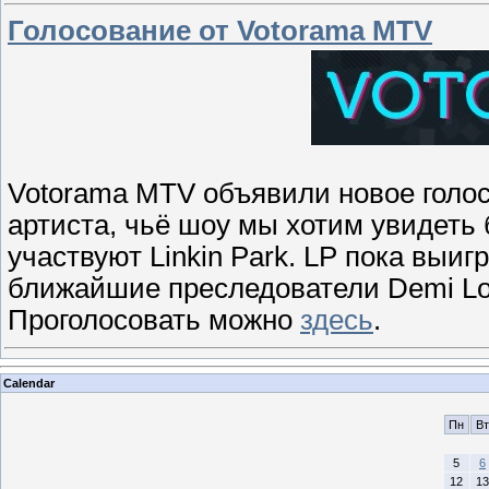
Голосование от Votorama MTV
Votorama MTV объявили новое голос
артиста, чьё шоу мы хотим увидеть
участвуют Linkin Park. LP пока выи
ближайшие преследователи Demi Lov
Проголосовать можно
здесь
.
Calendar
Пн
Вт
5
6
12
13