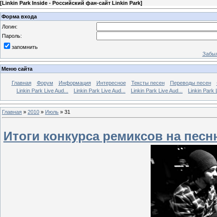
[
Linkin Park Inside - Российский фан-сайт Linkin Park
]
Форма входа
Логин:
Пароль:
запомнить
Забыл
Меню сайта
Главная
Форум
Информация
Интересное
Тексты песен
Переводы песен
Linkin Park Live Aud...
Linkin Park Live Aud...
Linkin Park Live Aud...
Linkin Park 
Главная
»
2010
»
Июль
»
31
Итоги конкурса ремиксов на песню