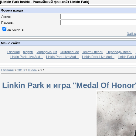
[
Linkin Park Inside - Российский фан-сайт Linkin Park
]
Форма входа
Логин:
Пароль:
запомнить
Забыл
Меню сайта
Главная
Форум
Информация
Интересное
Тексты песен
Переводы песен
Linkin Park Live Aud...
Linkin Park Live Aud...
Linkin Park Live Aud...
Linkin Park 
Главная
»
2010
»
Июль
»
27
Linkin Park и игра "Medal Of Honor