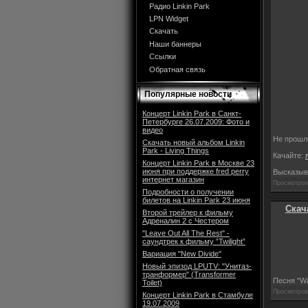
Радио Linkin Park
LPN Widget
Скачать
Наши баннеры
Ссылки
Обратная связь
Популярные новости
Концерт Linkin Park в Санкт-
Петербурге 26.07.2009: Фото и
видео
Не прошло
Скачать новый альбом Linkin
Park - Living Things
Качайте:
Концерт Linkin Park в Москве 23
июня при поддержке fred perry
Высказыв
интернет магазин
Просмотров:
Подробности о получении
билетов на Linkin Park 23 июня
Скач
Второй трейлер к фильму
Адреналин 2 с Честером
"Leave Out All The Rest" -
саундтрек к фильму ”Twilight”
Вариация "New Divide"
Новый эпизод LPUTV: "Унитаз-
транформер" (Transformer
Песня "Wa
Toilet)
Просмотров:
Концерт Linkin Park в Стамбуле
19.07.2009