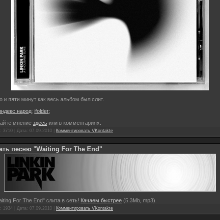
 и пяти минут как весь альбом был слит.
яндекс.народ
;
ifolder
;
айте мнение
здесь
или в комментариях.
 3710 | Дата:
07.09.2010
|
Комментировать VKontakte
ать песню "Waiting For The End"
iting For The End" слита в сеть!
Качаем быстрее
(5.3Mb, mp3).
 1934 | Дата:
07.09.2010
|
Комментировать VKontakte