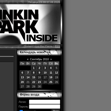
Пятница 23:39 07.08.2026
Приветствую Вас
Гость
|
RSS
Календарь новостей
«
Сентябрь 2010
»
Пн
Вт
Ср
Чт
Пт
Сб
Вс
1
2
3
4
5
6
7
8
9
10
11
12
13
14
15
16
17
18
19
20
21
22
23
24
25
26
27
28
29
30
Форма входа
Логин:
Пароль: