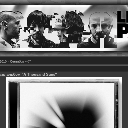
2010
»
Сентябрь
»
07
ать альбом "A Thousand Suns"