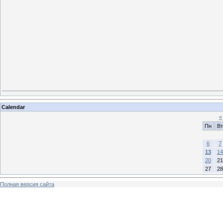
Calendar
«
Пн
Вт
6
7
13
14
20
21
27
28
Полная версия сайта