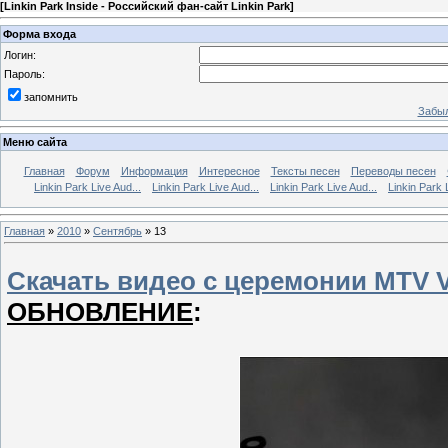
[
Linkin Park Inside - Российский фан-сайт Linkin Park
]
Форма входа
Логин:
Пароль:
запомнить
Забыл
Меню сайта
Главная
Форум
Информация
Интересное
Тексты песен
Переводы песен
Linkin Park Live Aud...
Linkin Park Live Aud...
Linkin Park Live Aud...
Linkin Park 
Главная
»
2010
»
Сентябрь
»
13
Скачать видео с церемонии MTV 
ОБНОВЛЕНИЕ
: