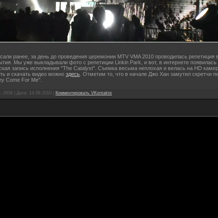
сали ранее, за день до проведения церемонии MTV VMA 2010 проводилась репетиция 
ытия. Мы уже выкладывали фото с репетиции Linkin Park, и вот, в интернете появилась
кая запись исполнения "The Catalyst". Съемка весьма неплохая и велась на HD камер
ть и скачать видео можно
здесь
. Отметим то, что в начале Джо Хан замутил скретчи п
ey Come For Me".
 2839 | Дата:
14.09.2010
|
Комментировать VKontakte