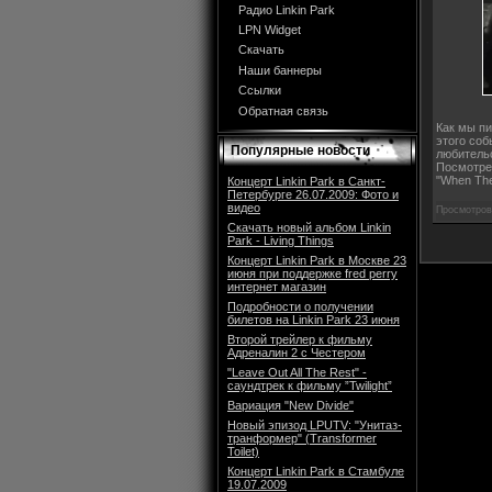
Радио Linkin Park
LPN Widget
Скачать
Наши баннеры
Ссылки
Обратная связь
Как мы пи
этого соб
Популярные новости
любительс
Посмотре
"When Th
Концерт Linkin Park в Санкт-
Петербурге 26.07.2009: Фото и
видео
Просмотров:
Скачать новый альбом Linkin
Park - Living Things
Концерт Linkin Park в Москве 23
июня при поддержке fred perry
интернет магазин
Подробности о получении
билетов на Linkin Park 23 июня
Второй трейлер к фильму
Адреналин 2 с Честером
"Leave Out All The Rest" -
саундтрек к фильму ”Twilight”
Вариация "New Divide"
Новый эпизод LPUTV: "Унитаз-
транформер" (Transformer
Toilet)
Концерт Linkin Park в Стамбуле
19.07.2009