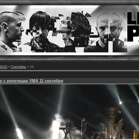
2010
»
Сентябрь
»
14
о с репетиции VMA 11 сентября