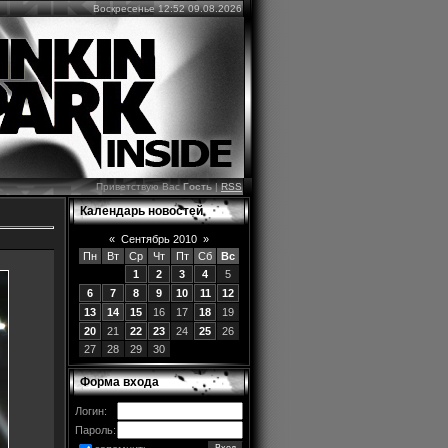
Воскресенье 12:52 09.08.2026
Приветствую Вас
Гость
|
RSS
Календарь новостей
«
Сентябрь 2010
»
Пн
Вт
Ср
Чт
Пт
Сб
Вс
1
2
3
4
5
6
7
8
9
10
11
12
13
14
15
16
17
18
19
20
21
22
23
24
25
26
27
28
29
30
Форма входа
Логин:
Пароль: