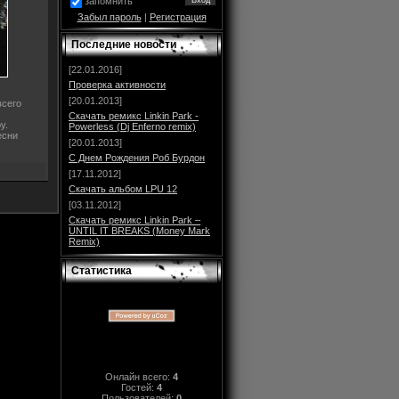
запомнить
Забыл пароль
|
Регистрация
Последние новости
[22.01.2016]
Проверка активности
[20.01.2013]
всего
Скачать ремикс Linkin Park -
у.
Powerless (Dj Enferno remix)
есни
[20.01.2013]
С Днем Рождения Роб Бурдон
[17.11.2012]
Скачать альбом LPU 12
[03.11.2012]
Скачать ремикс Linkin Park –
UNTIL IT BREAKS (Money Mark
Remix)
Статистика
Онлайн всего:
4
Гостей:
4
Пользователей:
0