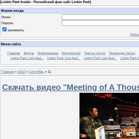
[
Linkin Park Inside - Российский фан-сайт Linkin Park
]
Форма входа
Логин:
Пароль:
запомнить
Забыл
Меню сайта
Главная
Форум
Информация
Интересное
Тексты песен
Переводы песен
Linkin Park Live Aud...
Linkin Park Live Aud...
Linkin Park Live Aud...
Linkin Park 
Главная
»
2010
»
Сентябрь
»
11
Скачать видео "Meeting of A Thou