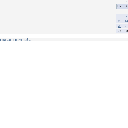
«
Пн
Вт
6
7
13
14
20
21
27
28
Полная версия сайта