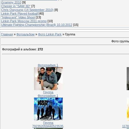
Grammy 2010
[9]
Chester in "SAW 3D"
[7]
Chris Owyoung (14 September 2010)
[8]
Linkin Park Played football
[40]
"Iridescent" Video Shoot
[13]
Linkin Park Moscow 2011 promo
[10]
Ultimate Fighting Championship (Brazil) 10.10.2012
[15]
Главная
»
Фотоальбом
»
Фото Linkin Park
» Группа
Фото групп
Фотографий в альбоме
:
272
Фотография 1
Группа
Фотография 1
Группа
792352059440523535
1178