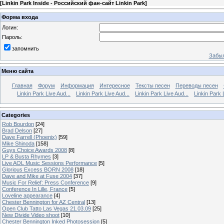
[
Linkin Park Inside - Российский фан-сайт Linkin Park
]
Форма входа
Логин:
Пароль:
запомнить
Забыл
Меню сайта
Главная
Форум
Информация
Интересное
Тексты песен
Переводы песен
Linkin Park Live Aud...
Linkin Park Live Aud...
Linkin Park Live Aud...
Linkin Park 
Categories
Rob Bourdon
[24]
Brad Delson
[27]
Dave Farrell (Phoenix)
[59]
Mike Shinoda
[158]
Guys Choice Awards 2008
[8]
LP & Busta Rhymes
[3]
Live AOL Music Sessions Performance
[5]
Glorious Excess BORN 2008
[18]
Dave and Mike at Fuse 2004
[37]
Music For Relief: Press Conference
[9]
Conference In Lille, France
[5]
Loveline appearance
[4]
Chester Bennington for AZ Central
[13]
Open Club Tatto Las Vegas 21.03.09
[25]
New Divide Video shoot
[10]
Chester Bennington Inked Photosession
[5]