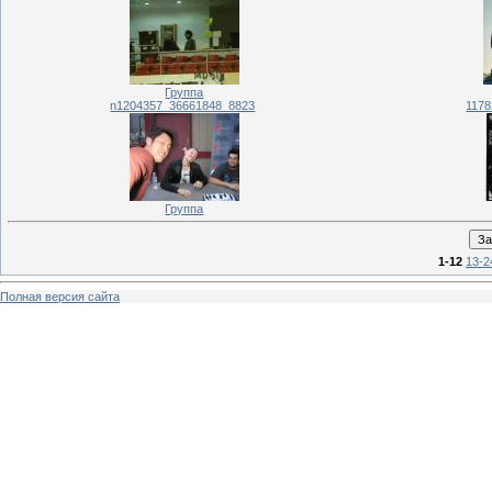
Группа
n1204357_36661848_8823
1178
Группа
1-12
13-2
Полная версия сайта