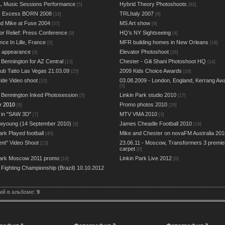
L Music Sessions Performance
Hybrid Theory Photoshoots
[5]
[82]
us Excess BORN 2008
TRLItaly 2007
[18]
[8]
d Mike at Fuse 2004
MS Art show
[37]
[9]
or Relief: Press Conference
HQ's NY Sightseeing
[9]
[4]
ce In Lille, France
MFR building homes in New Orleans
[5]
[18]
e appearance
Elevator Photoshoot
[4]
[26]
 Bennington for AZ Central
Chester - Gili Shani Photoshoot HQ
[13]
[14]
ub Tatto Las Vegas 21.03.09
2009 Kids Choice Awards
[25]
[16]
ide Video shoot
03.08.2009 - London, England, Kerrang Aw
[10]
[5]
 Bennington Inked Photosession
Linkin Park studio 2010
[5]
[17]
 2010
Promo photos 2010
[9]
[29]
 in "SAW 3D"
MTV VMA 2010
[7]
[3]
wyoung (14 September 2010)
James Cheadle Football 2010
[8]
[19]
ark Played football
Mike and Chester on novaFM Australia 201
[40]
ent" Video Shoot
23.06.11 - Moscow, Transformers 3 premie
[13]
carpet
[0]
Park Moscow 2011 promo
Linkin Park Live 2012
[10]
[0]
 Fighting Championship (Brazil) 10.10.2012
ий в альбоме:
9