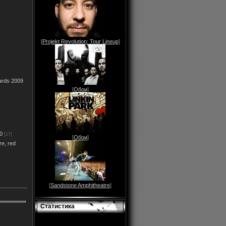
[
Projekt Revolution: Tour Lineup
]
ards 2009
[
Обои
]
0
[17]
[
Обои
]
re, red
[
Sandstone Amphitheatre
]
Статистика