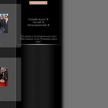
Онлайн всего:
5
010
Гостей:
5
Пользователей:
0
_Noise
This feature is for Premium users only!
This feature is for Premium users
only!
8
010
_Noise
5