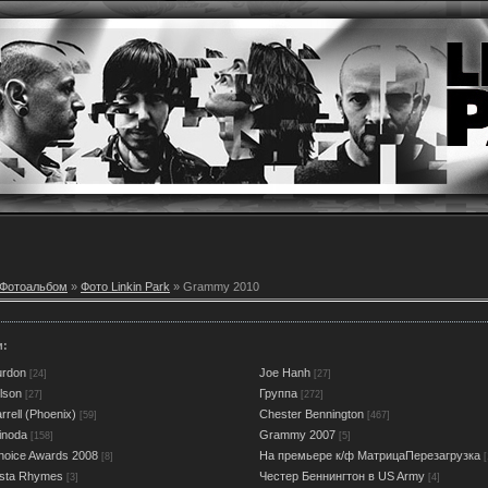
Фотоальбом
»
Фото Linkin Park
» Grammy 2010
и:
urdon
Joe Hanh
[24]
[27]
lson
Группа
[27]
[272]
rell (Phoenix)
Chester Bennington
[59]
[467]
inoda
Grammy 2007
[158]
[5]
oice Awards 2008
На премьере к/ф МатрицаПерезагрузка
[8]
[
usta Rhymes
Честер Беннингтон в US Army
[3]
[4]