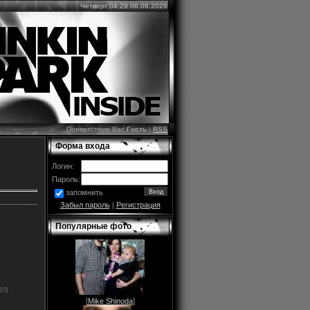
Четверг 04:29 06.08.2026
Приветствую Вас
Гость
|
RSS
Форма входа
Логин:
Пароль:
запомнить
Забыл пароль
|
Регистрация
Популярные фото
10]
[
Mike Shinoda
]