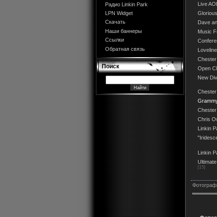
Live AO
Радио Linkin Park
Glorio
LPN Widget
Скачать
Dave an
Наши баннеры
Music F
Ссылки
Conferen
Обратная связь
Lovelin
Chester
Поиск
Open Cl
New Div
Chester
Grammy
Chester
Chris O
Linkin P
"Iridesc
Linkin 
Ultimate
[15]
Фотограф