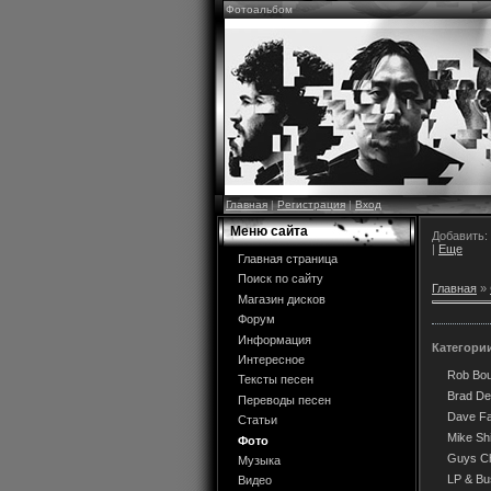
Фотоальбом
Главная
|
Регистрация
|
Вход
Меню сайта
Добавить:
|
Еще
Главная страница
Поиск по сайту
Главная
»
Магазин дисков
Форум
Информация
Категори
Интересное
Rob Bo
Тексты песен
Brad De
Переводы песен
Dave Far
Статьи
Mike Sh
Фото
Guys Ch
Музыка
LP & B
Видео