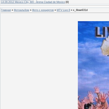
14.09.2012 Mexico City, MX - Arena Ciudad de Mexico
[0]
Главная
»
Фотоальбом
»
Фото с концертов
»
MTV Live 8
» x_6bae631d