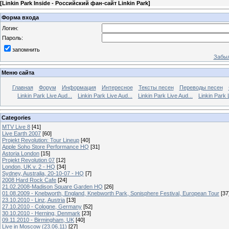
[
Linkin Park Inside - Российский фан-сайт Linkin Park
]
Форма входа
Логин:
Пароль:
запомнить
Забыл
Меню сайта
Главная
Форум
Информация
Интересное
Тексты песен
Переводы песен
Linkin Park Live Aud...
Linkin Park Live Aud...
Linkin Park Live Aud...
Linkin Park 
Categories
MTV Live 8
[41]
Live Earth 2007
[60]
Projekt Revolution: Tour Lineup
[40]
Apple Soho Store Performance HQ
[31]
Astoria London
[15]
Projekt Revolution 07
[12]
London, UK v. 2 - HQ
[34]
Sydney, Australia, 20-10-07 - HQ
[7]
2008 Hard Rock Cafe
[24]
21.02.2008-Madison Square Garden HQ
[26]
01.08.2009 - Knebworth, England, Knebworth Park, Sonisphere Festival, European Tour
[37
23.10.2010 - Linz, Austria
[13]
27.10.2010 - Cologne, Germany
[52]
30.10.2010 - Herning, Denmark
[23]
09.11.2010 - Birmingham, UK
[40]
Live in Moscow (23.06.11)
[27]