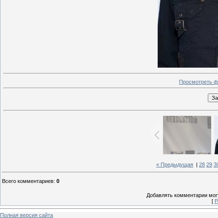
Просмотреть ф
« Предыдущая
|
28
29
3
Всего комментариев
:
0
Добавлять комментарии могу
[
Р
Полная версия сайта