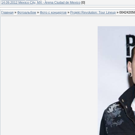
14.09.2012 Mexico City, MX - Arena Ciudad de Mexico
[0]
Главная
»
Фотоальбом
»
Фото с концертов
»
Projekt Revolution: Tour Lineup
» 00424205