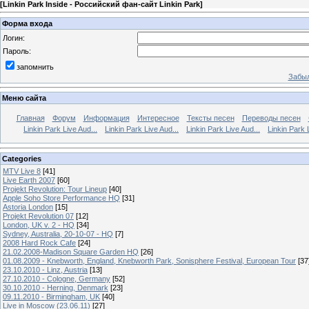
[
Linkin Park Inside - Российский фан-сайт Linkin Park
]
Форма входа
Логин:
Пароль:
запомнить
Забыл
Меню сайта
Главная
Форум
Информация
Интересное
Тексты песен
Переводы песен
Linkin Park Live Aud...
Linkin Park Live Aud...
Linkin Park Live Aud...
Linkin Park 
Categories
MTV Live 8
[41]
Live Earth 2007
[60]
Projekt Revolution: Tour Lineup
[40]
Apple Soho Store Performance HQ
[31]
Astoria London
[15]
Projekt Revolution 07
[12]
London, UK v. 2 - HQ
[34]
Sydney, Australia, 20-10-07 - HQ
[7]
2008 Hard Rock Cafe
[24]
21.02.2008-Madison Square Garden HQ
[26]
01.08.2009 - Knebworth, England, Knebworth Park, Sonisphere Festival, European Tour
[37
23.10.2010 - Linz, Austria
[13]
27.10.2010 - Cologne, Germany
[52]
30.10.2010 - Herning, Denmark
[23]
09.11.2010 - Birmingham, UK
[40]
Live in Moscow (23.06.11)
[27]