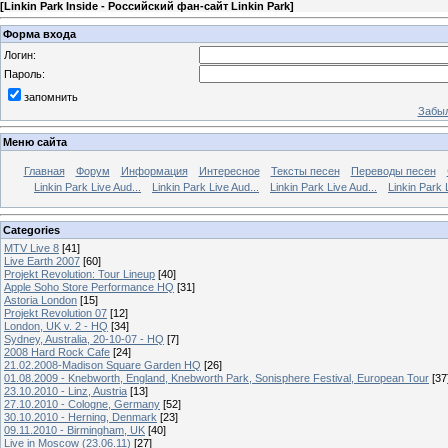
[
Linkin Park Inside - Российский фан-сайт Linkin Park
]
Форма входа
Логин:
Пароль:
запомнить
Забыл
Меню сайта
Главная
Форум
Информация
Интересное
Тексты песен
Переводы песен
Linkin Park Live Aud...
Linkin Park Live Aud...
Linkin Park Live Aud...
Linkin Park 
Categories
MTV Live 8
[41]
Live Earth 2007
[60]
Projekt Revolution: Tour Lineup
[40]
Apple Soho Store Performance HQ
[31]
Astoria London
[15]
Projekt Revolution 07
[12]
London, UK v. 2 - HQ
[34]
Sydney, Australia, 20-10-07 - HQ
[7]
2008 Hard Rock Cafe
[24]
21.02.2008-Madison Square Garden HQ
[26]
01.08.2009 - Knebworth, England, Knebworth Park, Sonisphere Festival, European Tour
[37
23.10.2010 - Linz, Austria
[13]
27.10.2010 - Cologne, Germany
[52]
30.10.2010 - Herning, Denmark
[23]
09.11.2010 - Birmingham, UK
[40]
Live in Moscow (23.06.11)
[27]