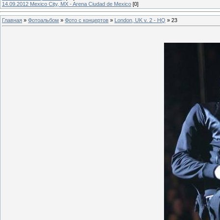
14.09.2012 Mexico City, MX - Arena Ciudad de Mexico
[0]
Главная
»
Фотоальбом
»
Фото с концертов
»
London, UK v. 2 - HQ
» 23