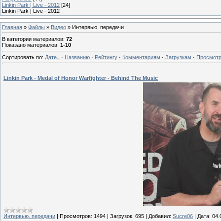
Linkin Park | Live - 2012
[24]
Linkin Park | Live - 2012
Главная
»
Файлы
»
Видео
» Интервью, передачи
В категории материалов
:
72
Показано материалов
:
1-10
Сортировать по
:
Дате
·
Названию
·
Рейтингу
·
Комментариям
·
Загрузкам
·
Просмот
Linkin Park - Medal of Honor Warfighter - Behind The Music
Интервью, передачи
|
Просмотров:
1494
|
Загрузок:
695
|
Добавил:
Sucre06
|
Дата:
04.