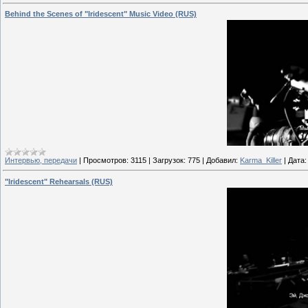
Behind the Scenes of "Iridescent" Music Video (RUS)
Интервью, передачи
|
Просмотров:
3115
|
Загрузок:
775
|
Добавил:
Karma_Killer
|
Дата:
"Iridescent" Rehearsals (RUS)