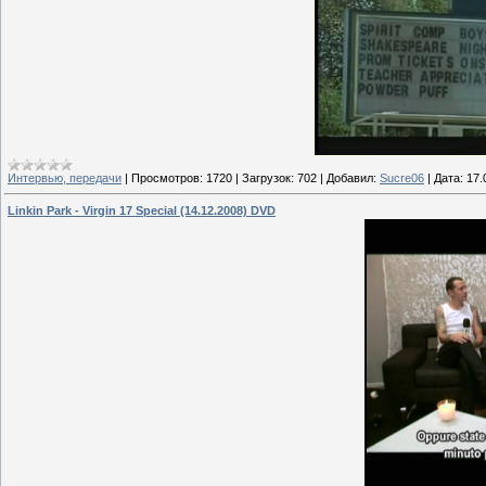
Интервью, передачи
|
Просмотров:
1720
|
Загрузок:
702
|
Добавил:
Sucre06
|
Дата:
17.
Linkin Park - Virgin 17 Special (14.12.2008) DVD