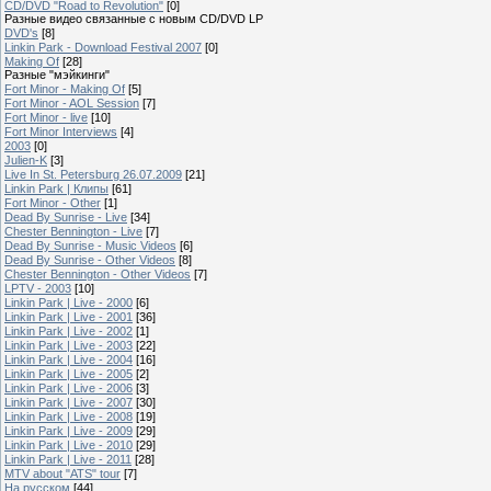
CD/DVD "Road to Revolution"
[0]
Разные видео связанные с новым CD/DVD LP
DVD's
[8]
Linkin Park - Download Festival 2007
[0]
Making Of
[28]
Разные "мэйкинги"
Fort Minor - Making Of
[5]
Fort Minor - AOL Session
[7]
Fort Minor - live
[10]
Fort Minor Interviews
[4]
2003
[0]
Julien-K
[3]
Live In St. Petersburg 26.07.2009
[21]
Linkin Park | Клипы
[61]
Fort Minor - Other
[1]
Dead By Sunrise - Live
[34]
Chester Bennington - Live
[7]
Dead By Sunrise - Music Videos
[6]
Dead By Sunrise - Other Videos
[8]
Chester Bennington - Other Videos
[7]
LPTV - 2003
[10]
Linkin Park | Live - 2000
[6]
Linkin Park | Live - 2001
[36]
Linkin Park | Live - 2002
[1]
Linkin Park | Live - 2003
[22]
Linkin Park | Live - 2004
[16]
Linkin Park | Live - 2005
[2]
Linkin Park | Live - 2006
[3]
Linkin Park | Live - 2007
[30]
Linkin Park | Live - 2008
[19]
Linkin Park | Live - 2009
[29]
Linkin Park | Live - 2010
[29]
Linkin Park | Live - 2011
[28]
MTV about "ATS" tour
[7]
На русском
[44]