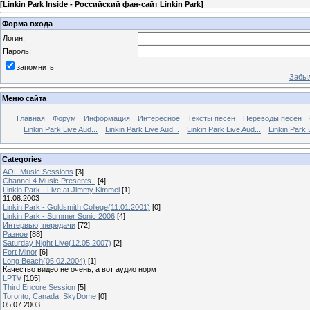
[
Linkin Park Inside - Российский фан-сайт Linkin Park
]
Форма входа
Логин:
Пароль:
запомнить
Забыл
Меню сайта
Главная
Форум
Информация
Интересное
Тексты песен
Переводы песен
Linkin Park Live Aud...
Linkin Park Live Aud...
Linkin Park Live Aud...
Linkin Park 
Categories
AOL Music Sessions
[3]
Channel 4 Music Presents..
[4]
Linkin Park - Live at Jimmy Kimmel
[1]
11.08.2003
Linkin Park - Goldsmith College(11.01.2001)
[0]
Linkin Park - Summer Sonic 2006
[4]
Интервью, передачи
[72]
Разное
[88]
Saturday Night Live(12.05.2007)
[2]
Fort Minor
[6]
Long Beach(05.02.2004)
[1]
Качество видео не очень, а вот аудио норм
LPTV
[105]
Third Encore Session
[5]
Toronto, Canada, SkyDome
[0]
05.07.2003