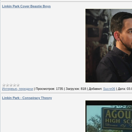
Linkin Park Cover Beastie Boys
Интервью, передачи
|
Просмотров:
1735
|
Загрузок:
818
|
Добавил:
Sucre06
|
Дата:
03.
Linkin Park - Conspiracy Theory