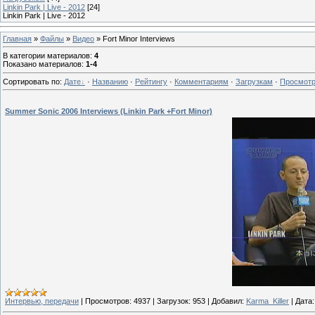
Linkin Park | Live - 2012
[24]
Linkin Park | Live - 2012
Главная
»
Файлы
»
Видео
» Fort Minor Interviews
В категории материалов
:
4
Показано материалов
:
1-4
Сортировать по
:
Дате
·
Названию
·
Рейтингу
·
Комментариям
·
Загрузкам
·
Просмот
Summer Sonic 2006 Interviews (Linkin Park +Fort Minor)
Интервью, передачи
|
Просмотров:
4937
|
Загрузок:
953
|
Добавил:
Karma_Killer
|
Дата: