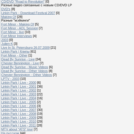
CD/DVD "Road to Revolution"
[0]
Разные видео связанные с новым CD/DVD LP
DVD's
[8]
Linkin Park - Download Festival 2007
[0]
Making Of
[28]
Разные "мэйкинги"
Fort Minor - Making Of
[5]
Fort Minor - AOL Session
[7]
Fort Minor - live
[10]
Fort Minor Interviews
[4]
2003
[0]
Julien-K
[3]
Live In St. Petersburg 26.07.2009
[21]
Linkin Park | Клипы
[61]
Fort Minor - Other
[1]
Dead By Sunrise - Live
[34]
Chester Bennington - Live
[7]
Dead By Sunrise - Music Videos
[6]
Dead By Sunrise - Other Videos
[8]
Chester Bennington - Other Videos
[7]
LPTV - 2003
[10]
Linkin Park | Live - 2000
[6]
Linkin Park | Live - 2001
[36]
Linkin Park | Live - 2002
[1]
Linkin Park | Live - 2003
[22]
Linkin Park | Live - 2004
[16]
Linkin Park | Live - 2005
[2]
Linkin Park | Live - 2006
[3]
Linkin Park | Live - 2007
[30]
Linkin Park | Live - 2008
[19]
Linkin Park | Live - 2009
[29]
Linkin Park | Live - 2010
[29]
Linkin Park | Live - 2011
[28]
MTV about "ATS" tour
[7]
На русском
[44]