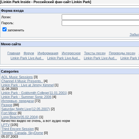
[
Linkin Park Inside - Российский фан-сайт Linkin Park
]
Форма входа
Логин:
Пароль:
запомнить
Забыл
Меню сайта
Главная
Форум
Информация
Интересное
Тексты песен
Переводы песен
Linkin Park Live Aud...
Linkin Park Live Aud...
Linkin Park Live Aud...
Linkin Park 
Categories
AOL Music Sessions
[3]
Channel 4 Music Presents..
[4]
Linkin Park - Live at Jimmy Kimmel
[1]
11.08.2003
Linkin Park - Goldsmith College(11.01.2001)
[0]
Linkin Park - Summer Sonic 2006
[4]
Интервью, передачи
[72]
Разное
[88]
Saturday Night Live(12.05.2007)
[2]
Fort Minor
[6]
Long Beach(05.02.2004)
[1]
Качество видео не очень, а вот аудио норм
LPTV
[105]
Third Encore Session
[5]
Toronto, Canada, SkyDome
[0]
05.07.2003