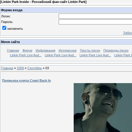
[
Linkin Park Inside - Российский фан-сайт Linkin Park
]
Форма входа
Логин:
Пароль:
запомнить
Забыл
Меню сайта
Главная
Форум
Информация
Интересное
Тексты песен
Переводы песен
Linkin Park Live Aud...
Linkin Park Live Aud...
Linkin Park Live Aud...
Linkin Park 
Главная
»
2009
»
Сентябрь
»
03
Премьера клипа Crawl Back In