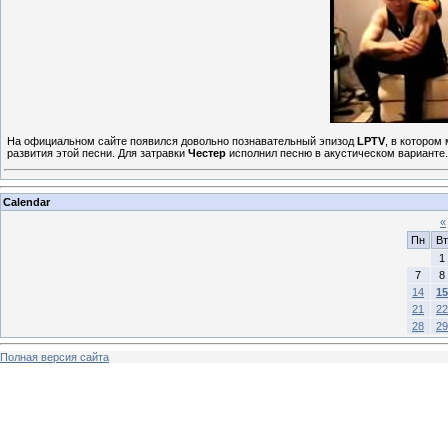
На официальном сайте появился довольно познавательный эпизод
LPTV
, в котором
развития этой песни. Для затравки
Честер
исполнил песню в акустическом варианте
Calendar
«
Пн
Вт
1
7
8
14
15
21
22
28
29
Полная версия сайта