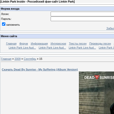
[
Linkin Park Inside - Российский фан-сайт Linkin Park
]
Форма входа
Логин:
Пароль:
запомнить
Забыл
Меню сайта
Главная
Форум
Информация
Интересное
Тексты песен
Переводы песен
Linkin Park Live Aud...
Linkin Park Live Aud...
Linkin Park Live Aud...
Linkin Park 
Главная
»
2009
»
Сентябрь
»
15
Скачать Dead By Sunrise - My Suffering (Album Version)