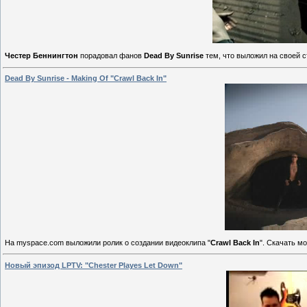
Честер Беннингтон
порадовал фанов
Dead By Sunrise
тем, что выложил на своей ст
Dead By Sunrise - Making Of "Crawl Back In"
На myspace.com выложили ролик о создании видеоклипа "
Crawl Back In
". Скачать м
Новый эпизод LPTV: "Chester Playes Let Down"