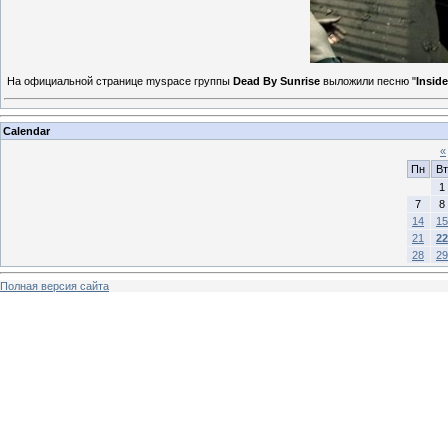
На официальной странице myspace группы
Dead By Sunrise
выложили песню "
Insid
Calendar
«
Пн
Вт
1
7
8
14
15
21
22
28
29
Полная версия сайта