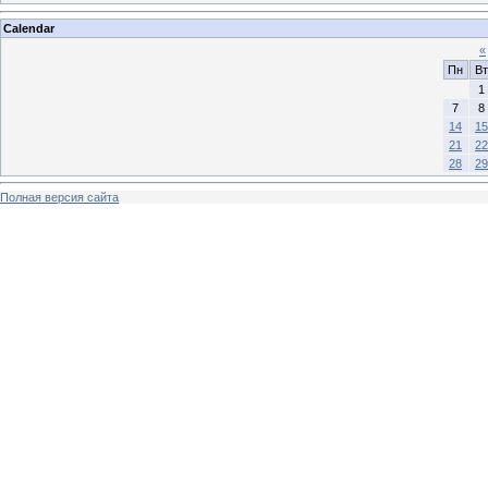
Calendar
«
Пн
Вт
1
7
8
14
15
21
22
28
29
Полная версия сайта