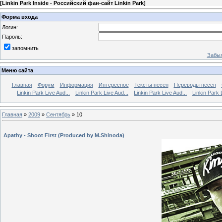
[
Linkin Park Inside - Российский фан-сайт Linkin Park
]
Форма входа
Логин:
Пароль:
запомнить
Забыл
Меню сайта
Главная
Форум
Информация
Интересное
Тексты песен
Переводы песен
Linkin Park Live Aud...
Linkin Park Live Aud...
Linkin Park Live Aud...
Linkin Park 
Главная
»
2009
»
Сентябрь
»
10
Apathy - Shoot First (Produced by M.Shinoda)