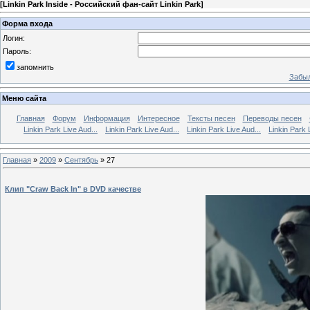
[
Linkin Park Inside - Российский фан-сайт Linkin Park
]
Форма входа
Логин:
Пароль:
запомнить
Забыл
Меню сайта
Главная
Форум
Информация
Интересное
Тексты песен
Переводы песен
Linkin Park Live Aud...
Linkin Park Live Aud...
Linkin Park Live Aud...
Linkin Park 
Главная
»
2009
»
Сентябрь
»
27
Клип "Craw Back In" в DVD качестве