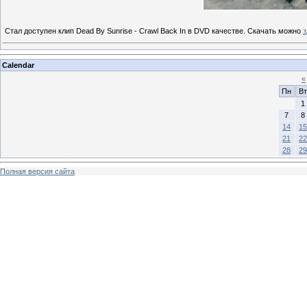
Стал доступен клип Dead By Sunrise - Crawl Back In в DVD качестве. Скачать можно
з
Calendar
«
Пн
Вт
1
7
8
14
15
21
22
28
29
Полная версия сайта