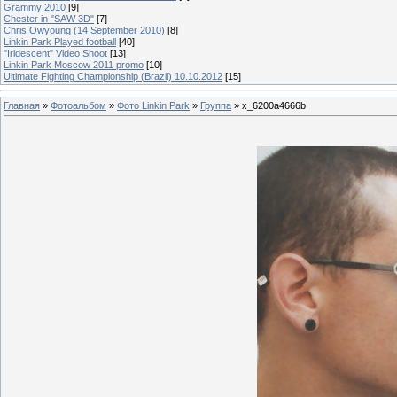
Grammy 2010
[9]
Chester in "SAW 3D"
[7]
Chris Owyoung (14 September 2010)
[8]
Linkin Park Played football
[40]
"Iridescent" Video Shoot
[13]
Linkin Park Moscow 2011 promo
[10]
Ultimate Fighting Championship (Brazil) 10.10.2012
[15]
Главная
»
Фотоальбом
»
Фото Linkin Park
»
Группа
» x_6200a4666b