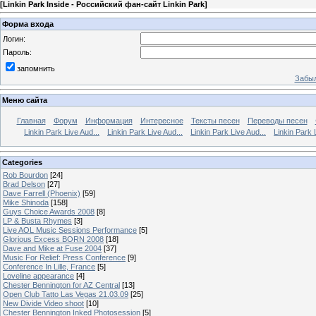
[
Linkin Park Inside - Российский фан-сайт Linkin Park
]
Форма входа
Логин:
Пароль:
запомнить
Забыл
Меню сайта
Главная
Форум
Информация
Интересное
Тексты песен
Переводы песен
Linkin Park Live Aud...
Linkin Park Live Aud...
Linkin Park Live Aud...
Linkin Park 
Categories
Rob Bourdon
[24]
Brad Delson
[27]
Dave Farrell (Phoenix)
[59]
Mike Shinoda
[158]
Guys Choice Awards 2008
[8]
LP & Busta Rhymes
[3]
Live AOL Music Sessions Performance
[5]
Glorious Excess BORN 2008
[18]
Dave and Mike at Fuse 2004
[37]
Music For Relief: Press Conference
[9]
Conference In Lille, France
[5]
Loveline appearance
[4]
Chester Bennington for AZ Central
[13]
Open Club Tatto Las Vegas 21.03.09
[25]
New Divide Video shoot
[10]
Chester Bennington Inked Photosession
[5]