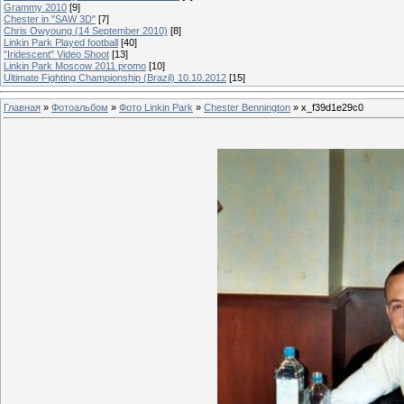
Grammy 2010
[9]
Chester in "SAW 3D"
[7]
Chris Owyoung (14 September 2010)
[8]
Linkin Park Played football
[40]
"Iridescent" Video Shoot
[13]
Linkin Park Moscow 2011 promo
[10]
Ultimate Fighting Championship (Brazil) 10.10.2012
[15]
Главная
»
Фотоальбом
»
Фото Linkin Park
»
Chester Bennington
» x_f39d1e29c0