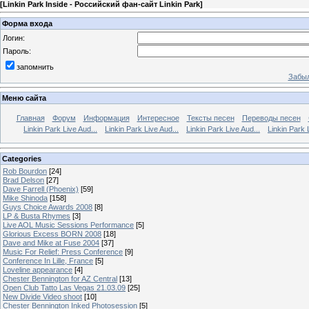
[
Linkin Park Inside - Российский фан-сайт Linkin Park
]
Форма входа
Логин:
Пароль:
запомнить
Забыл
Меню сайта
Главная
Форум
Информация
Интересное
Тексты песен
Переводы песен
Linkin Park Live Aud...
Linkin Park Live Aud...
Linkin Park Live Aud...
Linkin Park 
Categories
Rob Bourdon
[24]
Brad Delson
[27]
Dave Farrell (Phoenix)
[59]
Mike Shinoda
[158]
Guys Choice Awards 2008
[8]
LP & Busta Rhymes
[3]
Live AOL Music Sessions Performance
[5]
Glorious Excess BORN 2008
[18]
Dave and Mike at Fuse 2004
[37]
Music For Relief: Press Conference
[9]
Conference In Lille, France
[5]
Loveline appearance
[4]
Chester Bennington for AZ Central
[13]
Open Club Tatto Las Vegas 21.03.09
[25]
New Divide Video shoot
[10]
Chester Bennington Inked Photosession
[5]