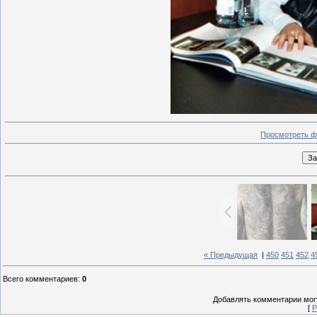
Просмотреть ф
« Предыдущая
|
450
451
452
4
Всего комментариев
:
0
Добавлять комментарии могу
[
Р