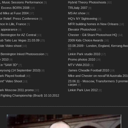
L Music Sessions Performance
Hybrid Theory Photoshoots
[5]
[82]
us Excess BORN 2008
TRLItaly 2007
[18]
[8]
d Mike at Fuse 2004
MS Art show
[37]
[9]
or Relief: Press Conference
HQ's NY Sightseeing
[9]
[4]
ce In Lille, France
MFR building homes in New Orleans
[5]
[18]
e appearance
Elevator Photoshoot
[4]
[26]
 Bennington for AZ Central
Chester - Gili Shani Photoshoot HQ
[13]
[14]
ub Tatto Las Vegas 21.03.09
2009 Kids Choice Awards
[25]
[16]
ide Video shoot
03.08.2009 - London, England, Kerrang Aw
[10]
[5]
 Bennington Inked Photosession
Linkin Park studio 2010
[5]
[17]
 2010
Promo photos 2010
[9]
[29]
 in "SAW 3D"
MTV VMA 2010
[7]
[3]
wyoung (14 September 2010)
James Cheadle Football 2010
[8]
[19]
ark Played football
Mike and Chester on novaFM Australia 201
[40]
ent" Video Shoot
23.06.11 - Moscow, Transformers 3 premie
[13]
carpet
[0]
Park Moscow 2011 promo
Linkin Park Live 2012
[10]
[0]
 Fighting Championship (Brazil) 10.10.2012