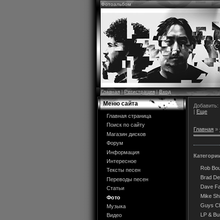
Фотоальбом
Главная
|
Регистрация
|
Вход
Меню сайта
Добавить:
|
Еще
Главная страница
Поиск по сайту
Главная
»
Магазин дисков
Форум
Информация
Категори
Интересное
Rob Bo
Тексты песен
Brad De
Переводы песен
Dave Far
Статьи
Mike Sh
Фото
Guys Ch
Музыка
LP & B
Видео