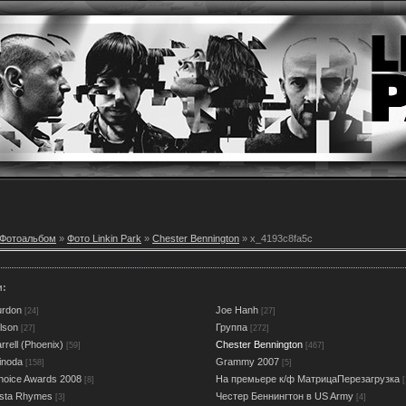
Фотоальбом
»
Фото Linkin Park
»
Chester Bennington
» x_4193c8fa5c
и:
urdon
Joe Hanh
[24]
[27]
lson
Группа
[27]
[272]
rell (Phoenix)
Chester Bennington
[59]
[467]
inoda
Grammy 2007
[158]
[5]
oice Awards 2008
На премьере к/ф МатрицаПерезагрузка
[8]
[
usta Rhymes
Честер Беннингтон в US Army
[3]
[4]