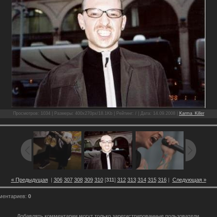
Просмотров: 1034 | Размеры: 400x270px/18.1Kb | Рейтинг: / | Дата: 14.09.2008 |
Karma_Killer
« Предыдущая
|
306
307
308
309
310
[
311
]
312
313
314
315
316
|
Следующая »
ментариев:
0
Добавлять комментарии могут только зарегистрированные пользователи.