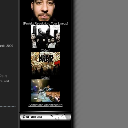
[
Projekt Revolution: Tour Lineup
]
ards 2009
[
Обои
]
0
[17]
[
Обои
]
re, red
[
Sandstone Amphitheatre
]
Статистика