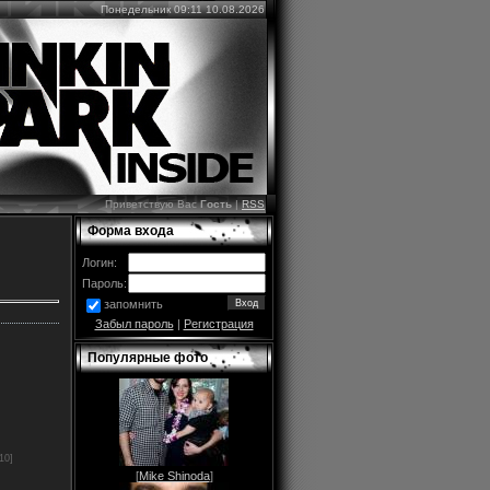
Понедельник 09:11 10.08.2026
Приветствую Вас
Гость
|
RSS
Форма входа
Логин:
Пароль:
запомнить
Забыл пароль
|
Регистрация
Популярные фото
10]
[
Mike Shinoda
]