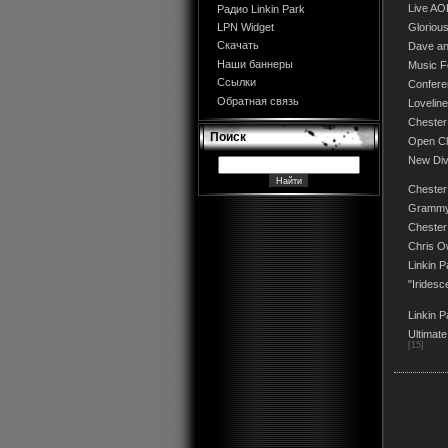
Live AO
Радио Linkin Park
Glorio
LPN Widget
Скачать
Dave an
Наши баннеры
Music F
Ссылки
Conferen
Обратная связь
Lovelin
Chester
Поиск
Open Cl
New Div
Chester
Grammy
Chester
Chris O
Linkin P
"Iridesc
Linkin 
Ultimate
[15]