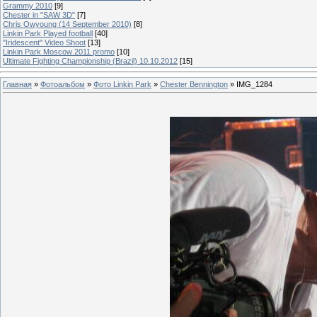
Grammy 2010
[9]
Chester in "SAW 3D"
[7]
Chris Owyoung (14 September 2010)
[8]
Linkin Park Played football
[40]
"Iridescent" Video Shoot
[13]
Linkin Park Moscow 2011 promo
[10]
Ultimate Fighting Championship (Brazil) 10.10.2012
[15]
Главная
»
Фотоальбом
»
Фото Linkin Park
»
Chester Bennington
» IMG_1284