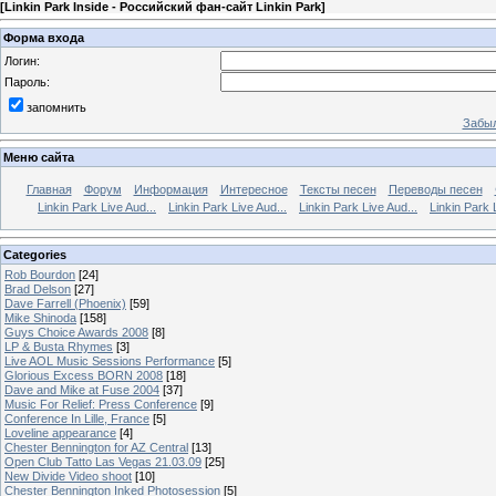
[
Linkin Park Inside - Российский фан-сайт Linkin Park
]
Форма входа
Логин:
Пароль:
запомнить
Забыл
Меню сайта
Главная
Форум
Информация
Интересное
Тексты песен
Переводы песен
Linkin Park Live Aud...
Linkin Park Live Aud...
Linkin Park Live Aud...
Linkin Park 
Categories
Rob Bourdon
[24]
Brad Delson
[27]
Dave Farrell (Phoenix)
[59]
Mike Shinoda
[158]
Guys Choice Awards 2008
[8]
LP & Busta Rhymes
[3]
Live AOL Music Sessions Performance
[5]
Glorious Excess BORN 2008
[18]
Dave and Mike at Fuse 2004
[37]
Music For Relief: Press Conference
[9]
Conference In Lille, France
[5]
Loveline appearance
[4]
Chester Bennington for AZ Central
[13]
Open Club Tatto Las Vegas 21.03.09
[25]
New Divide Video shoot
[10]
Chester Bennington Inked Photosession
[5]