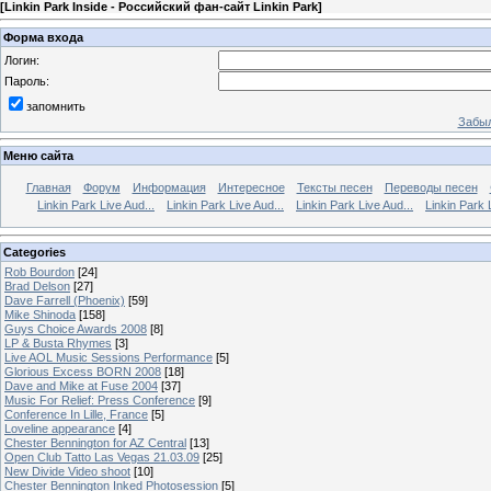
[
Linkin Park Inside - Российский фан-сайт Linkin Park
]
Форма входа
Логин:
Пароль:
запомнить
Забыл
Меню сайта
Главная
Форум
Информация
Интересное
Тексты песен
Переводы песен
Linkin Park Live Aud...
Linkin Park Live Aud...
Linkin Park Live Aud...
Linkin Park 
Categories
Rob Bourdon
[24]
Brad Delson
[27]
Dave Farrell (Phoenix)
[59]
Mike Shinoda
[158]
Guys Choice Awards 2008
[8]
LP & Busta Rhymes
[3]
Live AOL Music Sessions Performance
[5]
Glorious Excess BORN 2008
[18]
Dave and Mike at Fuse 2004
[37]
Music For Relief: Press Conference
[9]
Conference In Lille, France
[5]
Loveline appearance
[4]
Chester Bennington for AZ Central
[13]
Open Club Tatto Las Vegas 21.03.09
[25]
New Divide Video shoot
[10]
Chester Bennington Inked Photosession
[5]