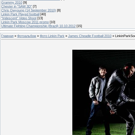
Grammy 2010
[9]
Chester in "SAW 3D"
[7]
Chris Owyoung (14 September 2010)
[8]
Linkin Park Played football
[40]
"Iridescent" Video Shoot
[13]
Linkin Park Moscow 2011 promo
[10]
Ultimate Fighting Championship (Brazil) 10.10.2012
[15]
Главная
»
Фотоальбом
»
Фото Linkin Park
»
James Cheadle Football 2010
» LinkinParkSo