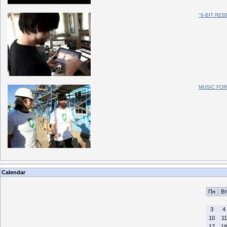
"8-BIT RE
MUSIC FOR
Calendar
Пн
Вт
3
4
10
11
17
18