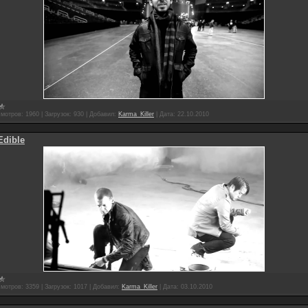
мотров:
1960
|
Загрузок:
930
|
Добавил:
Karma_Killer
|
Дата:
22.10.2010
Edible
мотров:
3359
|
Загрузок:
1017
|
Добавил:
Karma_Killer
|
Дата:
03.10.2010