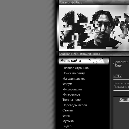
Каталог файлов
Главная
|
Регистрация
|
Вход
Меню сайта
Добавить:
|
Еще
Главная страница
Поиск по сайту
LPTV
Магазин дисков
В категор
Форум
Показано 
Информация
Интересное
Sout
Тексты песен
Переводы песен
Статьи
Фото
Музыка
Видео