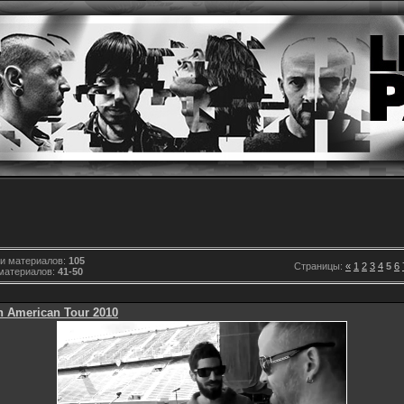
ии материалов:
105
Страницы:
«
1
2
3
4
5
6
материалов:
41-50
h American Tour 2010