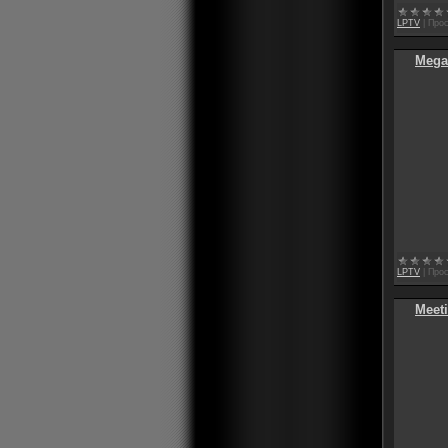
LPTV
|
Прос
Mega
LPTV
|
Прос
Meeti