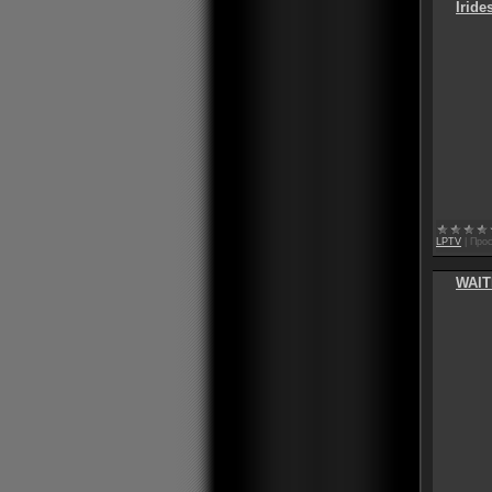
Iride
LPTV
|
Прос
WAIT