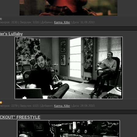
мотров:
3130
|
Загрузок:
1016
|
Добавил:
Karma_Killer
|
Дата:
31.08.2010
er's Lullaby
мотров:
2279
|
Загрузок:
1021
|
Добавил:
Karma_Killer
|
Дата:
28.08.2010
CKOUT" FREESTYLE