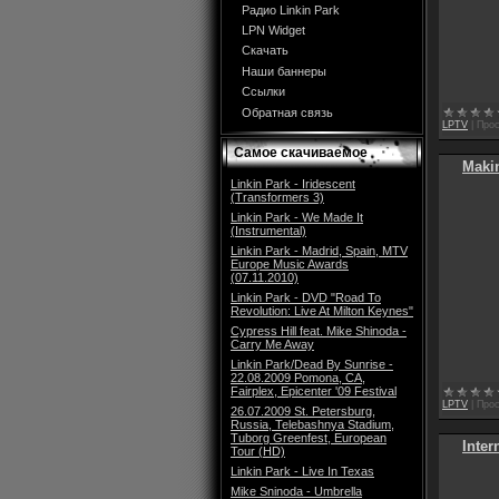
Радио Linkin Park
LPN Widget
Скачать
Наши баннеры
Ссылки
Обратная связь
LPTV
|
Прос
Самое скачиваемое
Makin
Linkin Park - Iridescent
(Transformers 3)
Linkin Park - We Made It
(Instrumental)
Linkin Park - Madrid, Spain, MTV
Europe Music Awards
(07.11.2010)
Linkin Park - DVD "Road To
Revolution: Live At Milton Keynes"
Cypress Hill feat. Mike Shinoda -
Carry Me Away
Linkin Park/Dead By Sunrise -
22.08.2009 Pomona, CA,
Fairplex, Epicenter '09 Festival
LPTV
|
Прос
26.07.2009 St. Petersburg,
Russia, Telebashnya Stadium,
Tuborg Greenfest, European
Inte
Tour (HD)
Linkin Park - Live In Texas
Mike Sninoda - Umbrella