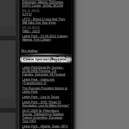
Edmonton, Alberta, Edmonton
EXPO Center, SONiC BOOM
[02.11.2012]
[
LPTV
]
LPTV - Breed Crows And They
Will Take Out Your Eyes
[22.10.2012]
[
SBD - 2012
]
Linkin Park - 01.09.2012 Calgary,
Alberta, Fort Calgary
Все файлы
Самое просматриваемое
Linkin Park/Dead By Sunrise -
22.08.2009 Pomona, CA,
Fairplex, Epicenter '09 Festival
Linkin Park - Iridescent
(Transformers 3)
The Russian President listens to
Linkin Park
Linkin Park - Live In Texas
Linkin Park - DVD "Road To
Revolution: Live At Milton Keynes"
26.07.2009 St. Petersburg,
Russia, Telebashnya Stadium,
Tuborg Greenfest, European
Tour (HD)
Linkin Park - Madrid, Spain, MTV