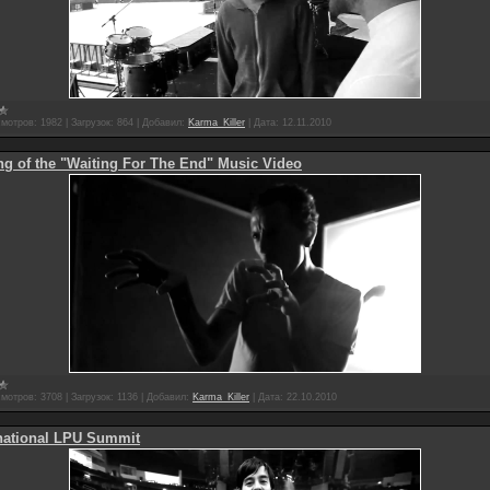
мотров:
1982
|
Загрузок:
864
|
Добавил:
Karma_Killer
|
Дата:
12.11.2010
g of the "Waiting For The End" Music Video
мотров:
3708
|
Загрузок:
1136
|
Добавил:
Karma_Killer
|
Дата:
22.10.2010
rnational LPU Summit