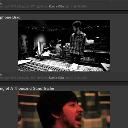
мотров:
2656
|
Загрузок:
977
|
Добавил:
Karma_Killer
|
Дата:
11.09.2010
phone Brad
мотров:
2584
|
Загрузок:
864
|
Добавил:
Karma_Killer
|
Дата:
03.09.2010
ng of A Thousand Suns Trailer