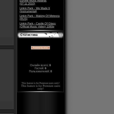
Europe Music Awards
(07.11.2010)
Linkin Park - We Made It
(Instrumental)
Linkin Park - Making Of Meteora
(RUS)
Linkin Park - Castle Of Glass
(Official Music Video) 1080p
Статистика
Онлайн всего:
6
Гостей:
6
Пользователей:
0
This feature is for Premium users only!
This feature is for Premium users
only!