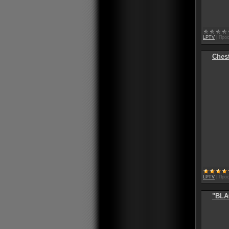
LPTV
|
Прос
Chest
LPTV
|
Прос
"BLA