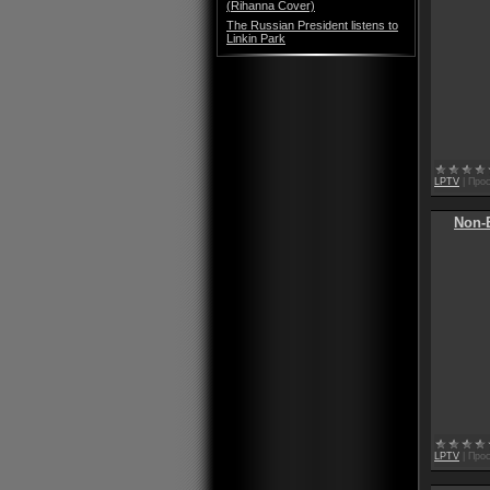
(Rihanna Cover)
The Russian President listens to
Linkin Park
LPTV
|
Прос
Non-
LPTV
|
Прос