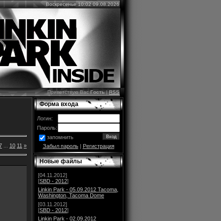
Воскресенье 10:02 09.08.2026
Приветствую Вас
Гость
|
RSS
Форма входа
Логин:
Пароль:
запомнить
7
...
10
11
»
Забыл пароль
|
Регистрация
Новые файлы
[04.11.2012]
[
SBD - 2012
]
Linkin Park - 05.09.2012 Tacoma,
Washington, Tacoma Dome
[03.11.2012]
[
SBD - 2012
]
Linkin Park - 02.09.2012