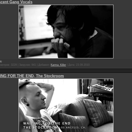
scent Gang Vocals
мотров:
3229
|
Загрузок:
941
|
Добавил:
Karma_Killer
|
Дата:
23.09.2010
ING FOR THE END, The Stockroom