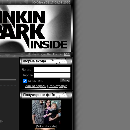
Суббота 01:17 08.08.2026
Приветствую Вас
Гость
|
RSS
Форма входа
Логин:
Пароль:
запомнить
Забыл пароль
|
Регистрация
Популярные фото
10]
[
Mike Shinoda
]