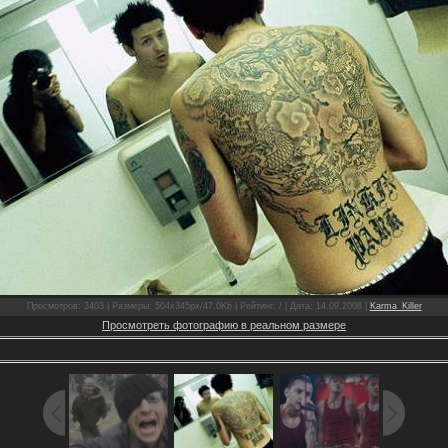
Просмотров: 3403 | Размеры: 504x345px/47.0Kb | Рейтинг: / | Дата: 14.09.2008 |
Karma_Killer
Просмотреть фотографию в реальном размере