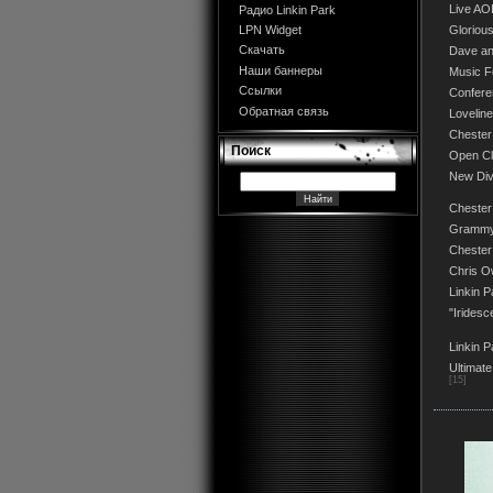
Live AO
Радио Linkin Park
Glorio
LPN Widget
Скачать
Dave an
Наши баннеры
Music F
Ссылки
Conferen
Обратная связь
Lovelin
Chester
Поиск
Open Cl
New Div
Chester
Grammy
Chester
Chris O
Linkin P
"Iridesc
Linkin 
Ultimate
[15]