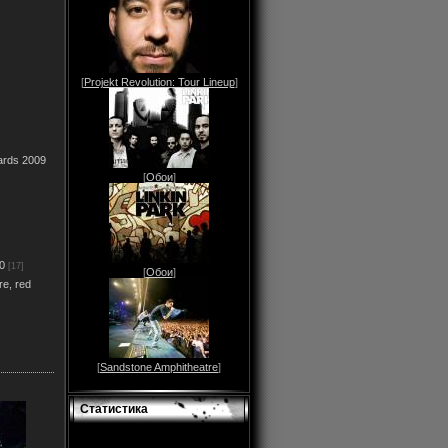
[
Projekt Revolution: Tour Lineup
]
ards 2009
[
Обои
]
0
[17]
[
Обои
]
re, red
[
Sandstone Amphitheatre
]
Статистика