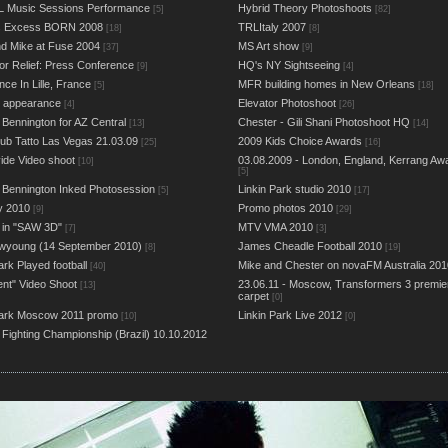
L Music Sessions Performance
Hybrid Theory Photoshoots
[5]
[82]
us Excess BORN 2008
TRLItaly 2007
[18]
[8]
d Mike at Fuse 2004
MS Art show
[37]
[9]
or Relief: Press Conference
HQ's NY Sightseeing
[9]
[4]
ce In Lille, France
MFR building homes in New Orleans
[5]
[18]
e appearance
Elevator Photoshoot
[4]
[26]
 Bennington for AZ Central
Chester - Gili Shani Photoshoot HQ
[13]
[14]
ub Tatto Las Vegas 21.03.09
2009 Kids Choice Awards
[25]
[16]
ide Video shoot
03.08.2009 - London, England, Kerrang Aw
[10]
[5]
 Bennington Inked Photosession
Linkin Park studio 2010
[5]
[17]
 2010
Promo photos 2010
[9]
[29]
 in "SAW 3D"
MTV VMA 2010
[7]
[3]
wyoung (14 September 2010)
James Cheadle Football 2010
[8]
[19]
ark Played football
Mike and Chester on novaFM Australia 201
[40]
ent" Video Shoot
23.06.11 - Moscow, Transformers 3 premie
[13]
carpet
[0]
Park Moscow 2011 promo
Linkin Park Live 2012
[10]
[0]
 Fighting Championship (Brazil) 10.10.2012