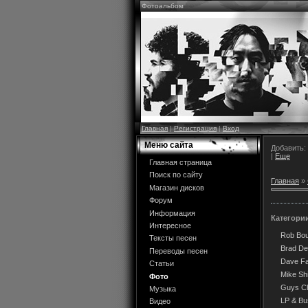
Фотоальбом
Главная
|
Регистрация
|
Вход
Меню сайта
Добавить:
|
Еще
Главная страница
Поиск по сайту
Главная
»
Магазин дисков
Форум
Информация
Категори
Интересное
Rob Bo
Тексты песен
Brad De
Переводы песен
Dave Far
Статьи
Mike Sh
Фото
Guys Ch
Музыка
LP & B
Видео