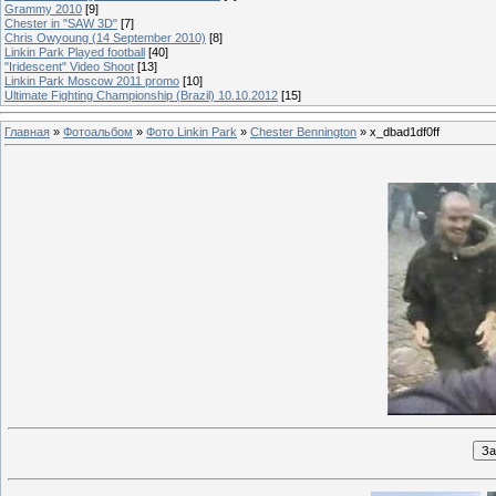
Grammy 2010
[9]
Chester in "SAW 3D"
[7]
Chris Owyoung (14 September 2010)
[8]
Linkin Park Played football
[40]
"Iridescent" Video Shoot
[13]
Linkin Park Moscow 2011 promo
[10]
Ultimate Fighting Championship (Brazil) 10.10.2012
[15]
Главная
»
Фотоальбом
»
Фото Linkin Park
»
Chester Bennington
» x_dbad1df0ff