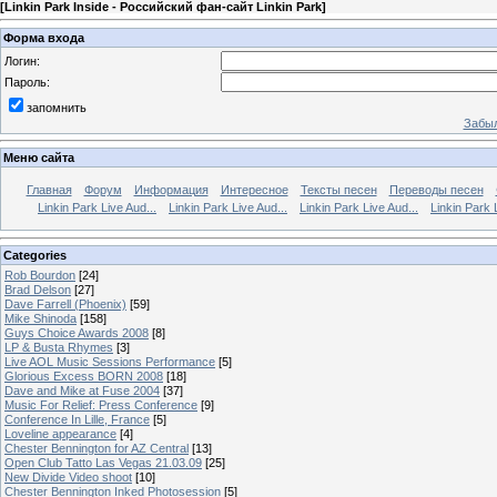
[
Linkin Park Inside - Российский фан-сайт Linkin Park
]
Форма входа
Логин:
Пароль:
запомнить
Забыл
Меню сайта
Главная
Форум
Информация
Интересное
Тексты песен
Переводы песен
Linkin Park Live Aud...
Linkin Park Live Aud...
Linkin Park Live Aud...
Linkin Park 
Categories
Rob Bourdon
[24]
Brad Delson
[27]
Dave Farrell (Phoenix)
[59]
Mike Shinoda
[158]
Guys Choice Awards 2008
[8]
LP & Busta Rhymes
[3]
Live AOL Music Sessions Performance
[5]
Glorious Excess BORN 2008
[18]
Dave and Mike at Fuse 2004
[37]
Music For Relief: Press Conference
[9]
Conference In Lille, France
[5]
Loveline appearance
[4]
Chester Bennington for AZ Central
[13]
Open Club Tatto Las Vegas 21.03.09
[25]
New Divide Video shoot
[10]
Chester Bennington Inked Photosession
[5]