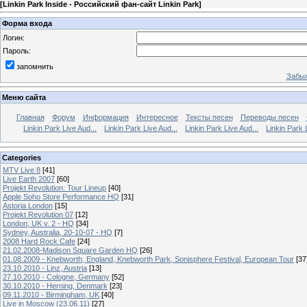
[
Linkin Park Inside - Российский фан-сайт Linkin Park
]
Форма входа
Логин:
Пароль:
запомнить
Забыл
Меню сайта
Главная
Форум
Информация
Интересное
Тексты песен
Переводы песен
Linkin Park Live Aud...
Linkin Park Live Aud...
Linkin Park Live Aud...
Linkin Park 
Categories
MTV Live 8
[41]
Live Earth 2007
[60]
Projekt Revolution: Tour Lineup
[40]
Apple Soho Store Performance HQ
[31]
Astoria London
[15]
Projekt Revolution 07
[12]
London, UK v. 2 - HQ
[34]
Sydney, Australia, 20-10-07 - HQ
[7]
2008 Hard Rock Cafe
[24]
21.02.2008-Madison Square Garden HQ
[26]
01.08.2009 - Knebworth, England, Knebworth Park, Sonisphere Festival, European Tour
[37
23.10.2010 - Linz, Austria
[13]
27.10.2010 - Cologne, Germany
[52]
30.10.2010 - Herning, Denmark
[23]
09.11.2010 - Birmingham, UK
[40]
Live in Moscow (23.06.11)
[27]