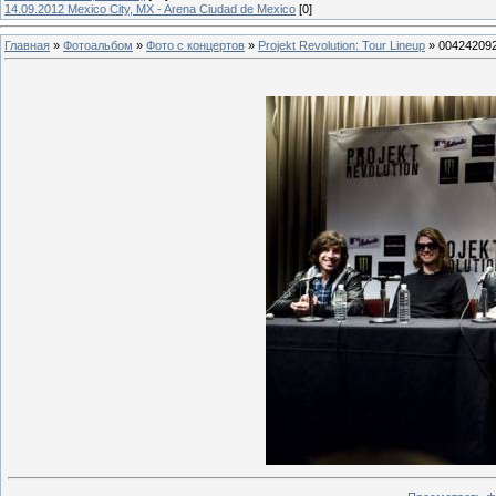
14.09.2012 Mexico City, MX - Arena Ciudad de Mexico
[0]
Главная
»
Фотоальбом
»
Фото с концертов
»
Projekt Revolution: Tour Lineup
» 00424209