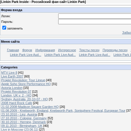
[
Linkin Park Inside - Российский фан-сайт Linkin Park
]
Форма входа
Логин:
Пароль:
запомнить
Забыл
Меню сайта
Главная
Форум
Информация
Интересное
Тексты песен
Переводы песен
Linkin Park Live Aud...
Linkin Park Live Aud...
Linkin Park Live Aud...
Linkin Park 
Categories
MTV Live 8
[41]
Live Earth 2007
[60]
Projekt Revolution: Tour Lineup
[40]
Apple Soho Store Performance HQ
[31]
Astoria London
[15]
Projekt Revolution 07
[12]
London, UK v. 2 - HQ
[34]
Sydney, Australia, 20-10-07 - HQ
[7]
2008 Hard Rock Cafe
[24]
21.02.2008-Madison Square Garden HQ
[26]
01.08.2009 - Knebworth, England, Knebworth Park, Sonisphere Festival, European Tour
[37
23.10.2010 - Linz, Austria
[13]
27.10.2010 - Cologne, Germany
[52]
30.10.2010 - Herning, Denmark
[23]
09.11.2010 - Birmingham, UK
[40]
Live in Moscow (23.06.11)
[27]