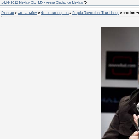
14.09.2012 Mexico City, MX - Arena Ciudad de Mexico
[0]
Главная
»
Фотоальбом
»
Фото с концертов
»
Projekt Revolution: Tour Lineup
» projektrev