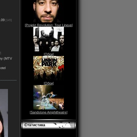
.09
[145]
[
Projekt Revolution: Tour Lineup
]
]
[
Обои
]
rey (MTV
otel
[
Обои
]
[
Sandstone Amphitheatre
]
Статистика