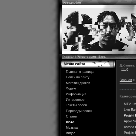
Фотоальбом
Главная
|
Регистрация
|
Вход
Меню сайта
Добавить:
|
Еще
Главная страница
Поиск по сайту
Главная
»
Магазин дисков
Форум
Информация
Категори
Интересное
MTV Liv
Тексты песен
Live Ea
Переводы песен
Projekt 
Статьи
Apple S
Фото
Astoria
Музыка
Projekt 
Видео