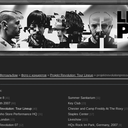
Фотоальбом
»
Фото с концертов
»
Projekt Revolution: Tour Lineup
» projektrevolutionpres
и:
e 8
Summer Sanitarium
[41]
[11]
rth 2007
Key Club
[60]
[23]
Revolution: Tour Lineup
Chester and Camp Freddy At The Roxy
[40]
[15
oho Store Performance HQ
Staples Center
[31]
[17]
 London
Liveshow
[15]
[222]
Revolution 07
HQs Rock Im Park, Germany, 2007
[12]
[8]