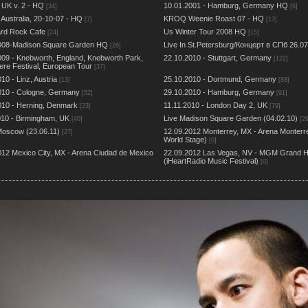
 UK v. 2 - HQ
10.01.2001 - Hamburg, Germany HQ
[34]
[6]
Australia, 20-10-07 - HQ
KROQ Weenie Roast 07 - HQ
[7]
[13]
rd Rock Cafe
Us Winter Tour 2008 HQ
[24]
[15]
008-Madison Square Garden HQ
Live In St.Petersburg/Концерт в СПб 26.07
[26]
009 - Knebworth, England, Knebworth Park,
22.10.2010 - Stuttgart, Germany
[122]
ere Festival, European Tour
[37]
10 - Linz, Austria
25.10.2010 - Dortmund, Germany
[13]
[88]
010 - Cologne, Germany
29.10.2010 - Hamburg, Germany
[52]
[91]
010 - Herning, Denmark
11.11.2010 - London Day 2, UK
[23]
[79]
010 - Birmingham, UK
Live Madison Square Garden (04.02.10)
[40]
[29
 Moscow (23.06.11)
12.09.2012 Monterrey, MX - Arena Monter
[27]
World Stage)
[0]
012 Mexico City, MX - Arena Ciudad de Mexico
22.09.2012 Las Vegas, NV - MGM Grand H
(iHeartRadio Music Festival)
[0]