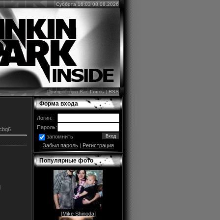
Суббота 16:03 08.08.2026
Приветствую Вас
Гость
|
RSS
Форма входа
Логин:
Пароль:
scbq6
запомнить
Забыл пароль
|
Регистрация
Популярные фото
]
[
Mike Shinoda
]