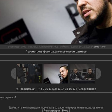
Просмотров: 3909 | Размеры: 720x480px/34.4Kb | Рейтинг: / | Дата: 16.12.2008 |
Karma_Killer
Просмотреть фотографию в реальном размере
« Предыдущая
|
7
8
9
10
11
[
12
]
13
14
15
16
17
|
Следующая »
ментариев:
0
Добавлять комментарии могут только зарегистрированные пользователи.
[
Регистрация
|
Вход
]