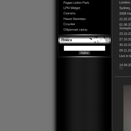
London,
Радио Linkin Park
Sydney, 
LPN Widget
Скачать
2008 Ha
Наши баннеры
21.02.2
Ссылки
01.08.2
Sonisph
Обратная связь
23.10.20
27.10.2
Поиск
30.10.2
09.11.2
Live in
14.09.2
[0]